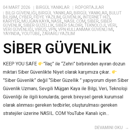
04 MART 2026
BIRGÜL YANIKLAR
RÖPORTAJLAR
BILGI GÜVENLIĞI
,
BİRGÜL YANIKLAR
,
BIRGÜL YANIKLAR
,
BULUT
BILIŞIM
,
CYBER
,
FIDYE YAZILIM
,
GÜVENLIK
,
INTERNET HIZI
,
KARIYER
,
MÜJGAN KAYA
,
NASIL
,
NASIL.COM
,
SIBER
,
SIBER
GÜVENLIK
,
SIBER GÜZELLIK
,
SIBER SALDIRI
,
TEKNOLOJI
,
VERI
,
VERI GÜVENLIĞI
,
VIRÜS
,
VPN
,
VPN KULLANMAK GÜVENLI MI
,
YAYINDA
,
YOUTUBE
,
ZARARLI YAZILIM
SİBER GÜVENLİK
KEEP YOU SAFE
”İlaç” ile “Zehri” birbirinden ayıran dozun
miktari Siber Güvenlikte Niyet olarak karşımıza çıkar..
”Siber Güvenlik” değil “Siber Güzellik ” yapıyorum diyen Siber
Güvenlik Uzmanı, Sevgili Müjgan Kaya ile Bilgi, Veri, Teknoloji
Güvenliği ile ilgili konularda; gerek bireysel gerek kurumsal
olarak alınması gereken tedbirler, oluşturulması gereken
stratejiler üzerine NASIL. COM YouTube Kanalı için…
DEVAMINI OKU