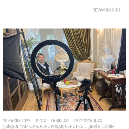
DEVAMINI OKU
28 KASIM 2025
BIRGÜL YANIKLAR
RÖPORTAJLAR
BİRGÜL YANIKLAR
,
GENÇ KUŞAK
,
GENÇ NESIL
,
GERI BILDIRIM
,