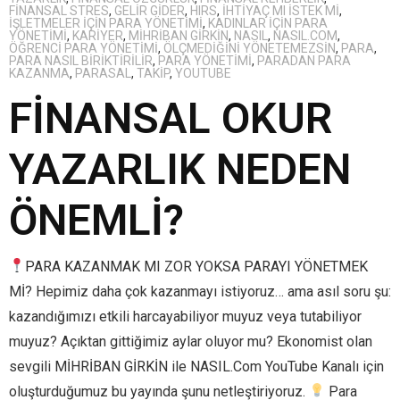
FINANSAL STRES
,
GELIR GIDER
,
HIRS
,
IHTIYAÇ MI ISTEK MI
,
IŞLETMELER IÇIN PARA YÖNETIMI
,
KADINLAR IÇIN PARA
YÖNETIMI
,
KARIYER
,
MIHRIBAN GIRKIN
,
NASIL
,
NASIL.COM
,
ÖĞRENCI PARA YÖNETIMI
,
ÖLÇMEDIĞINI YÖNETEMEZSIN
,
PARA
,
PARA NASIL BIRIKTIRILIR
,
PARA YÖNETIMI
,
PARADAN PARA
KAZANMA
,
PARASAL
,
TAKIP
,
YOUTUBE
FİNANSAL OKUR
YAZARLIK NEDEN
ÖNEMLİ?
PARA KAZANMAK MI ZOR YOKSA PARAYI YÖNETMEK
Mİ? Hepimiz daha çok kazanmayı istiyoruz… ama asıl soru şu:
kazandığımızı etkili harcayabiliyor muyuz veya tutabiliyor
muyuz? Açıktan gittiğimiz aylar oluyor mu? Ekonomist olan
sevgili MİHRİBAN GİRKİN ile NASIL.Com YouTube Kanalı için
oluşturduğumuz bu yayında şunu netleştiriyoruz.
Para