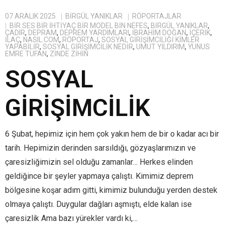
07 ARALIK 2025
BIRGÜL YANIKLAR
RÖPORTAJLAR
BIR SES BIR IHTIYAÇ BIR MODEL BIN NEFES
,
BİRGÜL YANIKLAR
,
ÇADIR
,
DEPRAM
,
DEPREM YARDIMLARI
,
IBRAHIM DOĞAN
,
IÇERIK
,
ILAÇ
,
NASIL.COM
,
RÖPORTAJ
,
SOSYAL GIRIŞIMCILIĞI KIMLER
YAPABILIR
,
SOSYAL GIRIŞIMCILIK NEDIR
,
UMUT YILDIRIM
,
YUNUS
EMRE TUFAN
,
ZINDE ZIHIN
SOSYAL
GİRİŞİMCİLİK
6 Şubat, hepimiz için hem çok yakın hem de bir o kadar acı bir
tarih. Hepimizin derinden sarsıldığı, gözyaşlarımızın ve
çaresizliğimizin sel olduğu zamanlar… Herkes elinden
geldiğince bir şeyler yapmaya çalıştı. Kimimiz deprem
bölgesine koşar adım gitti, kimimiz bulunduğu yerden destek
olmaya çalıştı. Duygular dağları aşmıştı, elde kalan ise
çaresizlik Ama bazı yürekler vardı ki,…