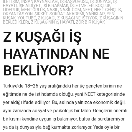
ILETIŞIM
,
INSAN KAYNAKLARI
,
IŞ BAŞVURUSU
,
IŞ DÜNYASI
,
IŞ
HAYATI
,
IŞE AIDIYET
,
IŞI BIRAKMAK
,
IŞLETMELER
,
KOÇLUK
,
LIDERLIK
,
MENTÖRLÜK
,
NASIL
,
NASIL.COM
,
NEET
,
NEET GENÇLIK
,
ORYANTASYON
,
ŞIRKET
,
SOKRAT AKADEMI
,
YANIKLAR
,
YENI
KUŞAK
,
YOUTUBE
,
Z KUŞAĞI
,
Z KUŞAĞI NE ISTIYOR
,
Z KUŞAĞININ
BEKLEDIKLERI
,
Z KUŞAĞININ IŞ HAYATI
,
ZOR BIR KUŞAK
Z KUŞAĞI İŞ
HAYATINDAN NE
BEKLİYOR?
Türkiye’de 18–26 yaş aralığındaki her üç gençten birinin ne
eğitimde ne de istihdamda olduğu, yani NEET kategorisinde
yer aldığı ifade ediliyor. Bu, aslında yalnızca ekonomik değil,
aynı zamanda sosyal ve psikolojik bir tablo. Gençlerin önemli
bir kısmı kendine uygun iş bulamıyor, bulsa da sürdüremiyor
ya da iş dünyasıyla bağ kurmakta zorlanıyor. Yada öyle bir