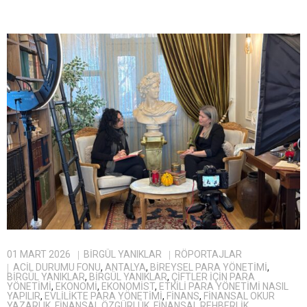
01 MART 2026
BIRGÜL YANIKLAR
RÖPORTAJLAR
ACIL DURUMU FONU
,
ANTALYA
,
BIREYSEL PARA YÖNETIMI
,
BİRGÜL YANIKLAR
,
BIRGÜL YANIKLAR
,
ÇIFTLER IÇIN PARA
YÖNETIMI
,
EKONOMI
,
EKONOMIST
,
ETKILI PARA YÖNETIMI NASIL
YAPILIR
,
EVLILIKTE PARA YÖNETIMI
,
FINANS
,
FINANSAL OKUR
YAZARLIK
,
FINANSAL ÖZGÜRLÜK
,
FINANSAL REHBERLIK
,