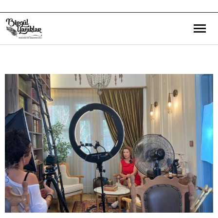
Bana Dair
Eğitim Yazılarım
Gezi ve Kültür Yazılarım
Röportajlarım
Destek Olduğum Projeler
Yürüttüğüm Projeler