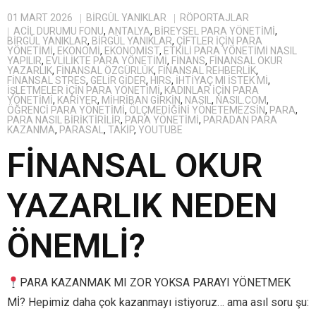
01 MART 2026
BIRGÜL YANIKLAR
RÖPORTAJLAR
ACIL DURUMU FONU
,
ANTALYA
,
BIREYSEL PARA YÖNETIMI
,
BİRGÜL YANIKLAR
,
BIRGÜL YANIKLAR
,
ÇIFTLER IÇIN PARA
YÖNETIMI
,
EKONOMI
,
EKONOMIST
,
ETKILI PARA YÖNETIMI NASIL
YAPILIR
,
EVLILIKTE PARA YÖNETIMI
,
FINANS
,
FINANSAL OKUR
YAZARLIK
,
FINANSAL ÖZGÜRLÜK
,
FINANSAL REHBERLIK
,
FINANSAL STRES
,
GELIR GIDER
,
HIRS
,
IHTIYAÇ MI ISTEK MI
,
IŞLETMELER IÇIN PARA YÖNETIMI
,
KADINLAR IÇIN PARA
YÖNETIMI
,
KARIYER
,
MIHRIBAN GIRKIN
,
NASIL
,
NASIL.COM
,
ÖĞRENCI PARA YÖNETIMI
,
ÖLÇMEDIĞINI YÖNETEMEZSIN
,
PARA
,
PARA NASIL BIRIKTIRILIR
,
PARA YÖNETIMI
,
PARADAN PARA
KAZANMA
,
PARASAL
,
TAKIP
,
YOUTUBE
FİNANSAL OKUR
YAZARLIK NEDEN
ÖNEMLİ?
PARA KAZANMAK MI ZOR YOKSA PARAYI YÖNETMEK
Mİ? Hepimiz daha çok kazanmayı istiyoruz… ama asıl soru şu: