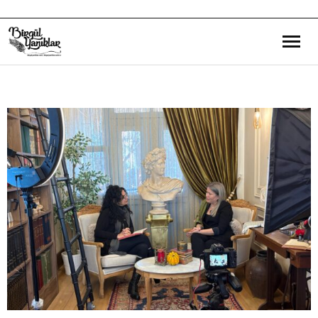
Bana Dair
Eğitim Yazılarım
Gezi ve Kültür Yazılarım
Röportajlarım
Destek Olduğum Projeler
Yürüttüğüm Projeler