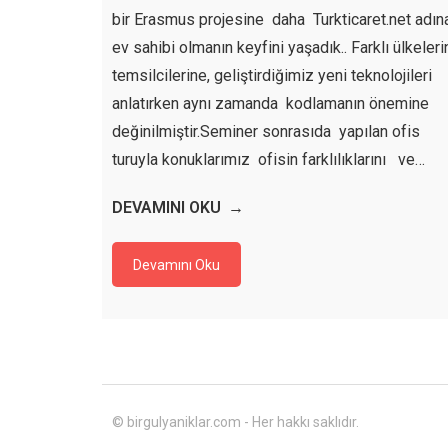
bir Erasmus projesine daha Turkticaret.net adın
ev sahibi olmanın keyfini yaşadık.. Farklı ülkeleri
temsilcilerine, geliştirdiğimiz yeni teknolojileri
anlatırken aynı zamanda kodlamanın önemine
değinilmiştir.Seminer sonrasıda yapılan ofis
turuyla konuklarımız ofisin farklılıklarını ve…
DEVAMINI OKU
Devamını Oku
© birgulyaniklar.com - Her hakkı saklıdır.