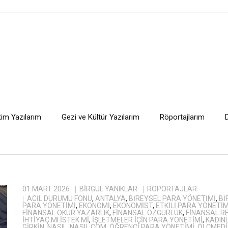
tim Yazılarım
Gezi ve Kültür Yazılarım
Röportajlarım
01 MART 2026
BIRGÜL YANIKLAR
RÖPORTAJLAR
ACIL DURUMU FONU
,
ANTALYA
,
BIREYSEL PARA YÖNETIMI
,
Bİ
PARA YÖNETIMI
,
EKONOMI
,
EKONOMIST
,
ETKILI PARA YÖNETIMI
FINANSAL OKUR YAZARLIK
,
FINANSAL ÖZGÜRLÜK
,
FINANSAL R
IHTIYAÇ MI ISTEK MI
,
IŞLETMELER IÇIN PARA YÖNETIMI
,
KADIN
GIRKIN
,
NASIL
,
NASIL.COM
,
ÖĞRENCI PARA YÖNETIMI
,
ÖLÇMEDI