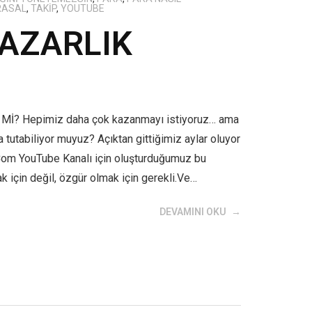
RASAL
,
TAKIP
,
YOUTUBE
YAZARLIK
 Hepimiz daha çok kazanmayı istiyoruz… ama
a tutabiliyor muyuz? Açıktan gittiğimiz aylar oluyor
om YouTube Kanalı için oluşturduğumuz bu
 için değil, özgür olmak için gerekli.Ve…
DEVAMINI OKU