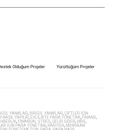
Destek Olduğum Projeler
Yürüttüğüm Projeler
RGÜL YANIKLAR
,
BIRGÜL YANIKLAR
,
ÇIFTLER IÇIN
 NASIL YAPILIR
,
EVLILIKTE PARA YÖNETIMI
,
FINANS
,
EHBERLIK
,
FINANSAL STRES
,
GELIR GIDER
,
HIRS
,
LAR IÇIN PARA YÖNETIMI
,
KARIYER
,
MIHRIBAN
ĞINI YÖNETEMEZSIN
,
PARA
,
PARA NASIL