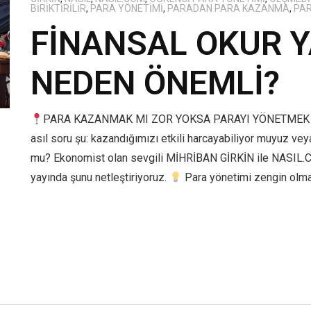
BIRIKTIRILIR
,
PARA YÖNETIMI
,
PARADAN PARA KAZANMA
,
PA
FİNANSAL OKUR 
NEDEN ÖNEMLİ?
PARA KAZANMAK MI ZOR YOKSA PARAYI YÖNETMEK Mİ?
asıl soru şu: kazandığımızı etkili harcayabiliyor muyuz vey
mu? Ekonomist olan sevgili MİHRİBAN GİRKİN ile NASIL.C
yayında şunu netleştiriyoruz.
Para yönetimi zengin olmak