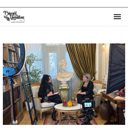
Bana Dair
Eğitim Yazılarım
Gezi ve Kültür Yazılarım
Röportajlarım
Destek Olduğum Projeler
Yürüttüğüm Projeler