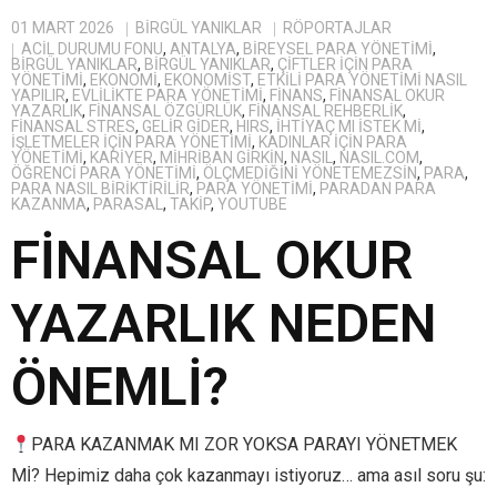
01 MART 2026
BIRGÜL YANIKLAR
RÖPORTAJLAR
ACIL DURUMU FONU
,
ANTALYA
,
BIREYSEL PARA YÖNETIMI
,
BİRGÜL YANIKLAR
,
BIRGÜL YANIKLAR
,
ÇIFTLER IÇIN PARA
YÖNETIMI
,
EKONOMI
,
EKONOMIST
,
ETKILI PARA YÖNETIMI NASIL
YAPILIR
,
EVLILIKTE PARA YÖNETIMI
,
FINANS
,
FINANSAL OKUR
YAZARLIK
,
FINANSAL ÖZGÜRLÜK
,
FINANSAL REHBERLIK
,
FINANSAL STRES
,
GELIR GIDER
,
HIRS
,
IHTIYAÇ MI ISTEK MI
,
IŞLETMELER IÇIN PARA YÖNETIMI
,
KADINLAR IÇIN PARA
YÖNETIMI
,
KARIYER
,
MIHRIBAN GIRKIN
,
NASIL
,
NASIL.COM
,
ÖĞRENCI PARA YÖNETIMI
,
ÖLÇMEDIĞINI YÖNETEMEZSIN
,
PARA
,
PARA NASIL BIRIKTIRILIR
,
PARA YÖNETIMI
,
PARADAN PARA
KAZANMA
,
PARASAL
,
TAKIP
,
YOUTUBE
FİNANSAL OKUR
YAZARLIK NEDEN
ÖNEMLİ?
PARA KAZANMAK MI ZOR YOKSA PARAYI YÖNETMEK
Mİ? Hepimiz daha çok kazanmayı istiyoruz… ama asıl soru şu: