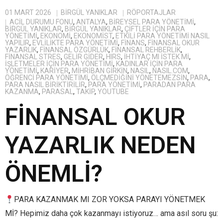
01 MART 2026
BIRGÜL YANIKLAR
RÖPORTAJLAR
ACIL DURUMU FONU
,
ANTALYA
,
BIREYSEL PARA YÖNETIMI
,
BİRGÜL YANIKLAR
,
BIRGÜL YANIKLAR
,
ÇIFTLER IÇIN PARA
YÖNETIMI
,
EKONOMI
,
EKONOMIST
,
ETKILI PARA YÖNETIMI NASIL
YAPILIR
,
EVLILIKTE PARA YÖNETIMI
,
FINANS
,
FINANSAL OKUR
YAZARLIK
,
FINANSAL ÖZGÜRLÜK
,
FINANSAL REHBERLIK
,
FINANSAL STRES
,
GELIR GIDER
,
HIRS
,
IHTIYAÇ MI ISTEK MI
,
IŞLETMELER IÇIN PARA YÖNETIMI
,
KADINLAR IÇIN PARA
YÖNETIMI
,
KARIYER
,
MIHRIBAN GIRKIN
,
NASIL
,
NASIL.COM
,
ÖĞRENCI PARA YÖNETIMI
,
ÖLÇMEDIĞINI YÖNETEMEZSIN
,
PARA
,
PARA NASIL BIRIKTIRILIR
,
PARA YÖNETIMI
,
PARADAN PARA
KAZANMA
,
PARASAL
,
TAKIP
,
YOUTUBE
FİNANSAL OKUR
YAZARLIK NEDEN
ÖNEMLİ?
PARA KAZANMAK MI ZOR YOKSA PARAYI YÖNETMEK
Mİ? Hepimiz daha çok kazanmayı istiyoruz… ama asıl soru şu: