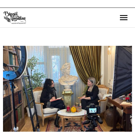
Bana Dair
Eğitim Yazılarım
Gezi ve Kültür Yazılarım
Röportajlarım
Destek Olduğum Projeler
Yürüttüğüm Projeler