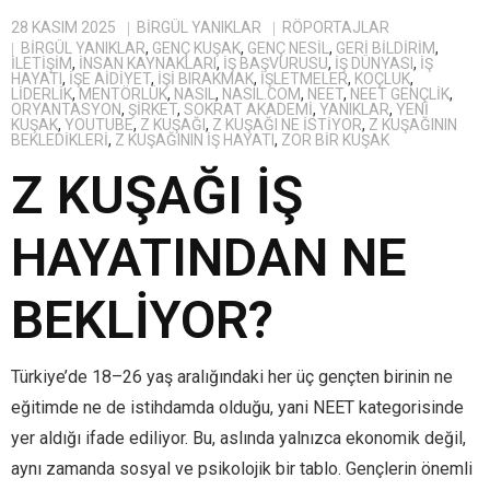
28 KASIM 2025
BIRGÜL YANIKLAR
RÖPORTAJLAR
BİRGÜL YANIKLAR
,
GENÇ KUŞAK
,
GENÇ NESIL
,
GERI BILDIRIM
,
ILETIŞIM
,
INSAN KAYNAKLARI
,
IŞ BAŞVURUSU
,
IŞ DÜNYASI
,
IŞ
HAYATI
,
IŞE AIDIYET
,
IŞI BIRAKMAK
,
IŞLETMELER
,
KOÇLUK
,
LIDERLIK
,
MENTÖRLÜK
,
NASIL
,
NASIL.COM
,
NEET
,
NEET GENÇLIK
,
ORYANTASYON
,
ŞIRKET
,
SOKRAT AKADEMI
,
YANIKLAR
,
YENI
KUŞAK
,
YOUTUBE
,
Z KUŞAĞI
,
Z KUŞAĞI NE ISTIYOR
,
Z KUŞAĞININ
BEKLEDIKLERI
,
Z KUŞAĞININ IŞ HAYATI
,
ZOR BIR KUŞAK
Z KUŞAĞI İŞ
HAYATINDAN NE
BEKLİYOR?
Türkiye’de 18–26 yaş aralığındaki her üç gençten birinin ne
eğitimde ne de istihdamda olduğu, yani NEET kategorisinde
yer aldığı ifade ediliyor. Bu, aslında yalnızca ekonomik değil,
aynı zamanda sosyal ve psikolojik bir tablo. Gençlerin önemli