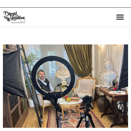
Bana Dair
Eğitim Yazılarım
Gezi ve Kültür Yazılarım
Röportajlarım
Destek Olduğum Projeler
Yürüttüğüm Projeler