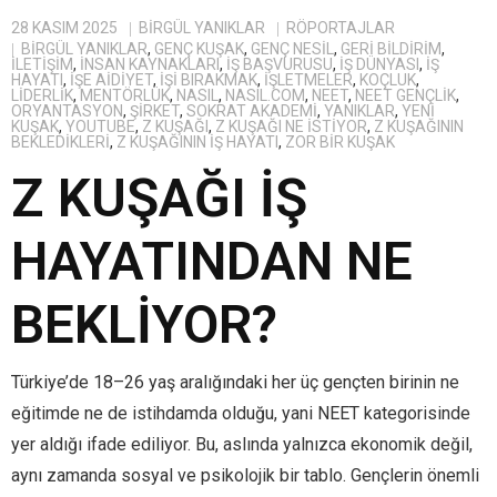
28 KASIM 2025
BIRGÜL YANIKLAR
RÖPORTAJLAR
BİRGÜL YANIKLAR
,
GENÇ KUŞAK
,
GENÇ NESIL
,
GERI BILDIRIM
,
ILETIŞIM
,
INSAN KAYNAKLARI
,
IŞ BAŞVURUSU
,
IŞ DÜNYASI
,
IŞ
HAYATI
,
IŞE AIDIYET
,
IŞI BIRAKMAK
,
IŞLETMELER
,
KOÇLUK
,
LIDERLIK
,
MENTÖRLÜK
,
NASIL
,
NASIL.COM
,
NEET
,
NEET GENÇLIK
,
ORYANTASYON
,
ŞIRKET
,
SOKRAT AKADEMI
,
YANIKLAR
,
YENI
KUŞAK
,
YOUTUBE
,
Z KUŞAĞI
,
Z KUŞAĞI NE ISTIYOR
,
Z KUŞAĞININ
BEKLEDIKLERI
,
Z KUŞAĞININ IŞ HAYATI
,
ZOR BIR KUŞAK
Z KUŞAĞI İŞ
HAYATINDAN NE
BEKLİYOR?
Türkiye’de 18–26 yaş aralığındaki her üç gençten birinin ne
eğitimde ne de istihdamda olduğu, yani NEET kategorisinde
yer aldığı ifade ediliyor. Bu, aslında yalnızca ekonomik değil,
aynı zamanda sosyal ve psikolojik bir tablo. Gençlerin önemli