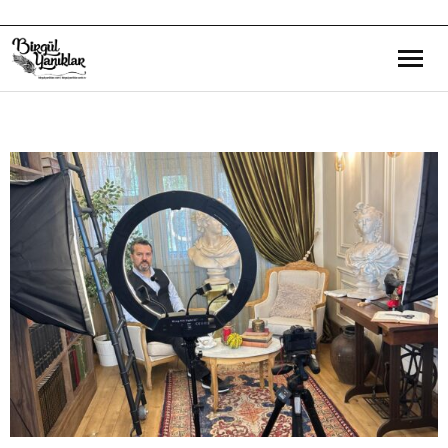
Bana Dair
Eğitim Yazılarım
Gezi ve Kültür Yazılarım
Röportajlarım
Destek Olduğum Projeler
Yürüttüğüm Projeler