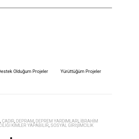
Destek Olduğum Projeler
Yürüttüğüm Projeler
,
ÇADIR
,
DEPRAM
,
DEPREM YARDIMLARI
,
IBRAHIM
ILIĞI KIMLER YAPABILIR
,
SOSYAL GIRIŞIMCILIK