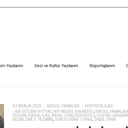
tim Yazılarım
Gezi ve Kültür Yazılarım
Röportajlarım
07 ARALIK 2025
BIRGÜL YANIKLAR
RÖPORTAJLAR
BIR SES BIR IHTIYAÇ BIR MODEL BIN NEFES
,
BİRGÜL YANIKLAR
DOĞAN
,
IÇERIK
,
ILAÇ
,
NASIL.COM
,
RÖPORTAJ
,
SOSYAL GIRIŞIMC
NEDIR
,
UMUT YILDIRIM
,
YUNUS EMRE TUFAN
,
ZINDE ZIHIN