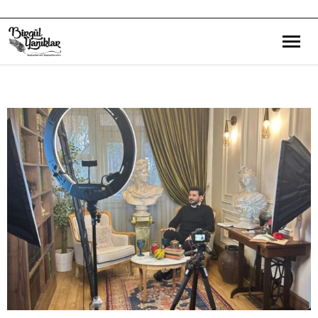
Bana Dair
Eğitim Yazılarım
Gezi ve Kültür Yazılarım
Röportajlarım
Destek Olduğum Projeler
Yürüttüğüm Projeler