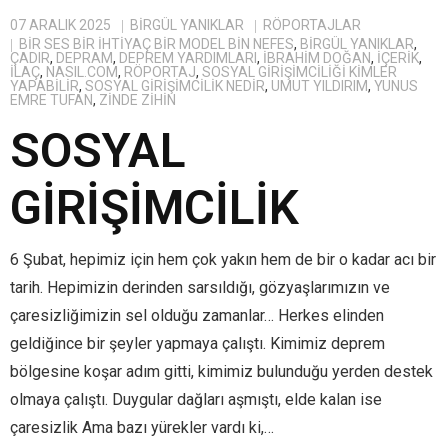
07 ARALIK 2025
BIRGÜL YANIKLAR
RÖPORTAJLAR
BIR SES BIR IHTIYAÇ BIR MODEL BIN NEFES
,
BİRGÜL YANIKLAR
,
ÇADIR
,
DEPRAM
,
DEPREM YARDIMLARI
,
IBRAHIM DOĞAN
,
IÇERIK
,
ILAÇ
,
NASIL.COM
,
RÖPORTAJ
,
SOSYAL GIRIŞIMCILIĞI KIMLER
YAPABILIR
,
SOSYAL GIRIŞIMCILIK NEDIR
,
UMUT YILDIRIM
,
YUNUS
EMRE TUFAN
,
ZINDE ZIHIN
SOSYAL
GİRİŞİMCİLİK
6 Şubat, hepimiz için hem çok yakın hem de bir o kadar acı bir
tarih. Hepimizin derinden sarsıldığı, gözyaşlarımızın ve
çaresizliğimizin sel olduğu zamanlar… Herkes elinden
geldiğince bir şeyler yapmaya çalıştı. Kimimiz deprem
bölgesine koşar adım gitti, kimimiz bulunduğu yerden destek
olmaya çalıştı. Duygular dağları aşmıştı, elde kalan ise
çaresizlik Ama bazı yürekler vardı ki,…