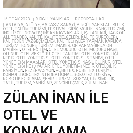
16 OCAK 2023
BIRGÜL YANIKLAR
RÖPORTAJLAR
ANTALYA
,
ATÖLYE
,
BACASIZ SANAYI
,
BİRGÜL YANIKLAR
,
BUTIK
OTEL
,
EĞITIM TURIZMI
,
FESTIVAL
,
GIRIŞIMCILIK
,
INANÇ TURIZMI
,
INGILIZCE
,
INOVATIV
,
INSAN KAYNAKLARU
,
IŞ ILANLARI
,
JACK OF
ALL TRADES
,
KALITE
,
KALITE BELGELERI
,
KALITE SÜREÇLERI
,
KALITEDEN VAZGEÇMEMEK
,
KALITELI IŞLER YAPMAK
,
KAPLICA
TURIZMI
,
KONGRE TURIZMI
,
MAKER
,
ON PARMAĞINDA ON
MARIFET
,
OTEL EĞITIM
,
OTEL MÜDÜRÜ
,
OTEL MÜDÜRÜ NASIL
OLUNUR
,
OTEL SEKTÖRÜ
,
OTEL TANITIMI
,
OTEL YÖNETICILIĞI
NEDIR
,
OTEL YÖNETICISI
,
OTEL YÖNETICISI IŞ TANIMI
,
OTEL
YÖNETICISI MAAŞLARI
,
OTEL YÖNETICISI NASIL OLUNUR
,
OTEL
YÖNETICISI NE IŞ YAPAR
,
OTEL YÖNETIMI NEDIR
,
OTELCILIK
,
PANSIYON
,
REZERVASYON
,
ROBETEX
,
ROBETEX TÜRKIYE
KONFOR
,
ROBOTEX İNTERNATIONAL
,
ROBOTEX TÜRKIYE
,
ROBOTIK KODLAMA
,
ŞEHIR TURIZMI
,
SOSYAL GIRIŞIMCILIK
,
TATIL
,
TURIZM
,
YANIKLAR
,
ZENGİNLEŞMEK
,
ZÜLAL İNAN
ZÜLAN İNAN İLE
OTEL VE
KONAKLAMA