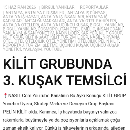
15 HAZIRAN 2026
BIRGÜL YANIKLAR
RÖPORTAJLAR
ANTALYA
,
ANTALYA GIRIŞIMLERI
,
ANTALYA IŞ DÜNYASI
,
ANTALYA IŞ HAYATI
,
ANTALYA IŞ INSANLARI
,
ANTALYA IŞ
KADINLARI
,
ANTALYA MARKALARI
,
ANTALYA OTEL SAHIPLERI
,
ANTALYA OTELLERI
,
ANTALYA ÜÇÜNCÜ KUŞAK
,
BİRGÜL YANIKLAR
,
BIRGÜL YANIKLAR
,
COSMOPOLITAN OTEL
,
EMELIO
,
INSAN ODAKLI
YAKLAŞIM
,
INSAN YÖNETIM
,
KADIN LIDER
,
KARIYER
,
KILIT GROUP
,
KILIT GRUP
,
KILIT INŞAAT
,
KILIT TURIZM
,
LIDER
,
NASIL
,
NIRVANA
OTEL
,
OTEL OTELCILIK
,
OTEL YÖNETIMI
,
OTELCILIK
,
PELIN KILIT
,
RÖPORTAJ
,
TURIZM IŞLETME
,
ÜÇÜNCÜ KUŞAK
,
ÜÇÜNCÜ KUŞAK
YÖNETICI
,
YAKLAŞIM
,
YOUTUBE
KİLİT GRUBUNDA
3. KUŞAK TEMSİLCİ
NASIL.Com YouTube Kanalının Bu Ayki Konuğu KİLİT GRUP
Yönetim Üyesi, Strateji Marka ve Deneyim Grup Başkanı
PELİN KİLİT oldu. Kanımca; İş hayatında başarıyı yalnızca
rakamlarla, büyümeyle ya da pozisyonlarla açıklamak çoğu
zaman eksik kalıyor. Çünkü iş hikayelerinin arkasında; aileden