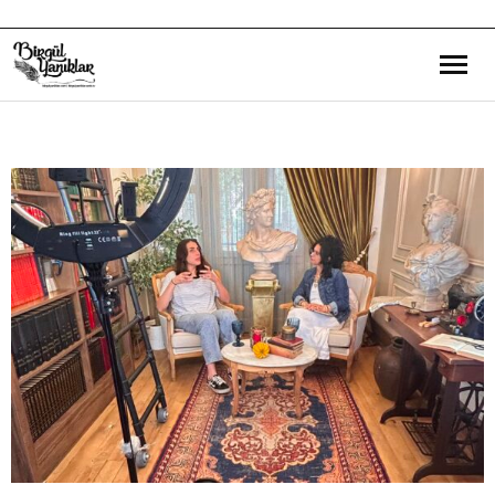
Bana Dair
Eğitim Yazılarım
Gezi ve Kültür Yazılarım
Röportajlarım
Destek Olduğum Projeler
Yürüttüğüm Projeler