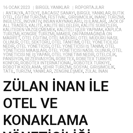
16 OCAK 2023
BIRGÜL YANIKLAR
RÖPORTAJLAR
ANTALYA
,
ATÖLYE
,
BACASIZ SANAYI
,
BİRGÜL YANIKLAR
,
BUTIK
OTEL
,
EĞITIM TURIZMI
,
FESTIVAL
,
GIRIŞIMCILIK
,
INANÇ TURIZMI
,
INGILIZCE
,
INOVATIV
,
INSAN KAYNAKLARU
,
IŞ ILANLARI
,
JACK OF
ALL TRADES
,
KALITE
,
KALITE BELGELERI
,
KALITE SÜREÇLERI
,
KALITEDEN VAZGEÇMEMEK
,
KALITELI IŞLER YAPMAK
,
KAPLICA
TURIZMI
,
KONGRE TURIZMI
,
MAKER
,
ON PARMAĞINDA ON
MARIFET
,
OTEL EĞITIM
,
OTEL MÜDÜRÜ
,
OTEL MÜDÜRÜ NASIL
OLUNUR
,
OTEL SEKTÖRÜ
,
OTEL TANITIMI
,
OTEL YÖNETICILIĞI
NEDIR
,
OTEL YÖNETICISI
,
OTEL YÖNETICISI IŞ TANIMI
,
OTEL
YÖNETICISI MAAŞLARI
,
OTEL YÖNETICISI NASIL OLUNUR
,
OTEL
YÖNETICISI NE IŞ YAPAR
,
OTEL YÖNETIMI NEDIR
,
OTELCILIK
,
PANSIYON
,
REZERVASYON
,
ROBETEX
,
ROBETEX TÜRKIYE
KONFOR
,
ROBOTEX İNTERNATIONAL
,
ROBOTEX TÜRKIYE
,
ROBOTIK KODLAMA
,
ŞEHIR TURIZMI
,
SOSYAL GIRIŞIMCILIK
,
TATIL
,
TURIZM
,
YANIKLAR
,
ZENGİNLEŞMEK
,
ZÜLAL İNAN
ZÜLAN İNAN İLE
OTEL VE
KONAKLAMA