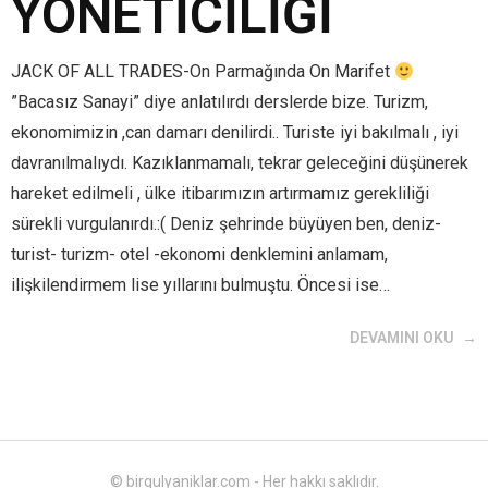
YÖNETİCİLİĞİ
JACK OF ALL TRADES-On Parmağında On Marifet
”Bacasız Sanayi” diye anlatılırdı derslerde bize. Turizm,
ekonomimizin ,can damarı denilirdi.. Turiste iyi bakılmalı , iyi
davranılmalıydı. Kazıklanmamalı, tekrar geleceğini düşünerek
hareket edilmeli , ülke itibarımızın artırmamız gerekliliği
sürekli vurgulanırdı.:( Deniz şehrinde büyüyen ben, deniz-
turist- turizm- otel -ekonomi denklemini anlamam,
ilişkilendirmem lise yıllarını bulmuştu. Öncesi ise…
DEVAMINI OKU
© birgulyaniklar.com - Her hakkı saklıdır.