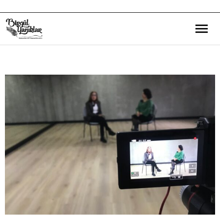
Bana Dair
Eğitim Yazılarım
Gezi ve Kültür Yazılarım
Röportajlarım
Destek Olduğum Projeler
Yürüttüğüm Projeler