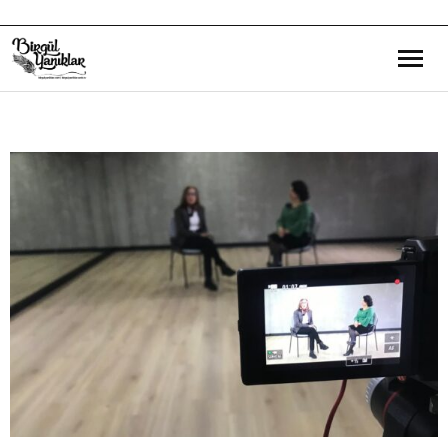
Bana Dair
Eğitim Yazılarım
Gezi ve Kültür Yazılarım
Röportajlarım
Destek Olduğum Projeler
Yürüttüğüm Projeler