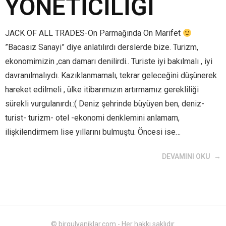
YÖNETİCİLİĞİ
JACK OF ALL TRADES-On Parmağında On Marifet
”Bacasız Sanayi” diye anlatılırdı derslerde bize. Turizm,
ekonomimizin ,can damarı denilirdi.. Turiste iyi bakılmalı , iyi
davranılmalıydı. Kazıklanmamalı, tekrar geleceğini düşünerek
hareket edilmeli , ülke itibarımızın artırmamız gerekliliği
sürekli vurgulanırdı.:( Deniz şehrinde büyüyen ben, deniz-
turist- turizm- otel -ekonomi denklemini anlamam,
ilişkilendirmem lise yıllarını bulmuştu. Öncesi ise…
DEVAMINI OKU
© birgulyaniklar.com - Her hakkı saklıdır.