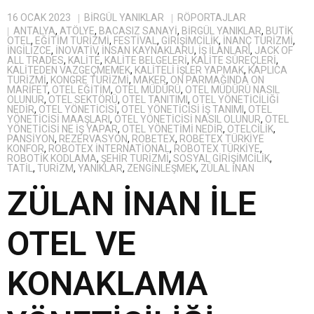
16 OCAK 2023
BIRGÜL YANIKLAR
RÖPORTAJLAR
ANTALYA
,
ATÖLYE
,
BACASIZ SANAYI
,
BİRGÜL YANIKLAR
,
BUTIK
OTEL
,
EĞITIM TURIZMI
,
FESTIVAL
,
GIRIŞIMCILIK
,
INANÇ TURIZMI
,
INGILIZCE
,
INOVATIV
,
INSAN KAYNAKLARU
,
IŞ ILANLARI
,
JACK OF
ALL TRADES
,
KALITE
,
KALITE BELGELERI
,
KALITE SÜREÇLERI
,
KALITEDEN VAZGEÇMEMEK
,
KALITELI IŞLER YAPMAK
,
KAPLICA
TURIZMI
,
KONGRE TURIZMI
,
MAKER
,
ON PARMAĞINDA ON
MARIFET
,
OTEL EĞITIM
,
OTEL MÜDÜRÜ
,
OTEL MÜDÜRÜ NASIL
OLUNUR
,
OTEL SEKTÖRÜ
,
OTEL TANITIMI
,
OTEL YÖNETICILIĞI
NEDIR
,
OTEL YÖNETICISI
,
OTEL YÖNETICISI IŞ TANIMI
,
OTEL
YÖNETICISI MAAŞLARI
,
OTEL YÖNETICISI NASIL OLUNUR
,
OTEL
YÖNETICISI NE IŞ YAPAR
,
OTEL YÖNETIMI NEDIR
,
OTELCILIK
,
PANSIYON
,
REZERVASYON
,
ROBETEX
,
ROBETEX TÜRKIYE
KONFOR
,
ROBOTEX İNTERNATIONAL
,
ROBOTEX TÜRKIYE
,
ROBOTIK KODLAMA
,
ŞEHIR TURIZMI
,
SOSYAL GIRIŞIMCILIK
,
TATIL
,
TURIZM
,
YANIKLAR
,
ZENGİNLEŞMEK
,
ZÜLAL İNAN
ZÜLAN İNAN İLE
OTEL VE
KONAKLAMA