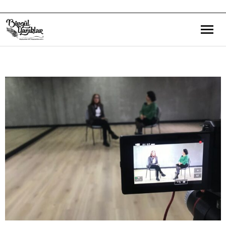
Bana Dair
Eğitim Yazılarım
Gezi ve Kültür Yazılarım
Röportajlarım
Destek Olduğum Projeler
Yürüttüğüm Projeler