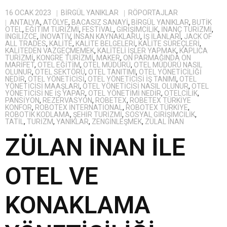
16 OCAK 2023
BIRGÜL YANIKLAR
RÖPORTAJLAR
ANTALYA
,
ATÖLYE
,
BACASIZ SANAYI
,
BİRGÜL YANIKLAR
,
BUTIK
OTEL
,
EĞITIM TURIZMI
,
FESTIVAL
,
GIRIŞIMCILIK
,
INANÇ TURIZMI
,
INGILIZCE
,
INOVATIV
,
INSAN KAYNAKLARU
,
IŞ ILANLARI
,
JACK OF
ALL TRADES
,
KALITE
,
KALITE BELGELERI
,
KALITE SÜREÇLERI
,
KALITEDEN VAZGEÇMEMEK
,
KALITELI IŞLER YAPMAK
,
KAPLICA
TURIZMI
,
KONGRE TURIZMI
,
MAKER
,
ON PARMAĞINDA ON
MARIFET
,
OTEL EĞITIM
,
OTEL MÜDÜRÜ
,
OTEL MÜDÜRÜ NASIL
OLUNUR
,
OTEL SEKTÖRÜ
,
OTEL TANITIMI
,
OTEL YÖNETICILIĞI
NEDIR
,
OTEL YÖNETICISI
,
OTEL YÖNETICISI IŞ TANIMI
,
OTEL
YÖNETICISI MAAŞLARI
,
OTEL YÖNETICISI NASIL OLUNUR
,
OTEL
YÖNETICISI NE IŞ YAPAR
,
OTEL YÖNETIMI NEDIR
,
OTELCILIK
,
PANSIYON
,
REZERVASYON
,
ROBETEX
,
ROBETEX TÜRKIYE
KONFOR
,
ROBOTEX İNTERNATIONAL
,
ROBOTEX TÜRKIYE
,
ROBOTIK KODLAMA
,
ŞEHIR TURIZMI
,
SOSYAL GIRIŞIMCILIK
,
TATIL
,
TURIZM
,
YANIKLAR
,
ZENGİNLEŞMEK
,
ZÜLAL İNAN
ZÜLAN İNAN İLE
OTEL VE
KONAKLAMA