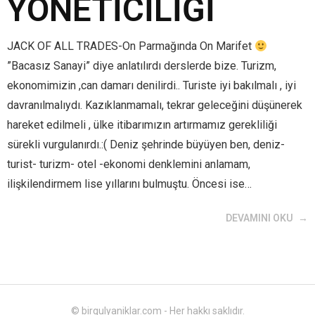
YÖNETİCİLİĞİ
JACK OF ALL TRADES-On Parmağında On Marifet
”Bacasız Sanayi” diye anlatılırdı derslerde bize. Turizm,
ekonomimizin ,can damarı denilirdi.. Turiste iyi bakılmalı , iyi
davranılmalıydı. Kazıklanmamalı, tekrar geleceğini düşünerek
hareket edilmeli , ülke itibarımızın artırmamız gerekliliği
sürekli vurgulanırdı.:( Deniz şehrinde büyüyen ben, deniz-
turist- turizm- otel -ekonomi denklemini anlamam,
ilişkilendirmem lise yıllarını bulmuştu. Öncesi ise…
DEVAMINI OKU
© birgulyaniklar.com - Her hakkı saklıdır.