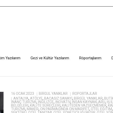
tim Yazılarım
Gezi ve Kültür Yazılarım
Röportajlarım
16 OCAK 2023
BIRGÜL YANIKLAR
RÖPORTAJLAR
ANTALYA
,
ATÖLYE
,
BACASIZ SANAYI
,
BİRGÜL YANIKLAR
,
BUTI
INANÇ TURIZMI
,
INGILIZCE
,
INOVATIV
,
INSAN KAYNAKLARU
,
IŞ 
BELGELERI
,
KALITE SÜREÇLERI
,
KALITEDEN VAZGEÇMEMEK
,
KA
TURIZMI
,
MAKER
,
ON PARMAĞINDA ON MARIFET
,
OTEL EĞITIM
SEKTÖRÜ
,
OTEL TANITIMI
,
OTEL YÖNETICILIĞI NEDIR
,
OTEL YÖN