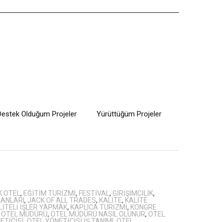
Destek Olduğum Projeler
Yürüttüğüm Projeler
K OTEL
,
EĞITIM TURIZMI
,
FESTIVAL
,
GIRIŞIMCILIK
,
ILANLARI
,
JACK OF ALL TRADES
,
KALITE
,
KALITE
LITELI IŞLER YAPMAK
,
KAPLICA TURIZMI
,
KONGRE
,
OTEL MÜDÜRÜ
,
OTEL MÜDÜRÜ NASIL OLUNUR
,
OTEL
ETICISI
,
OTEL YÖNETICISI IŞ TANIMI
,
OTEL