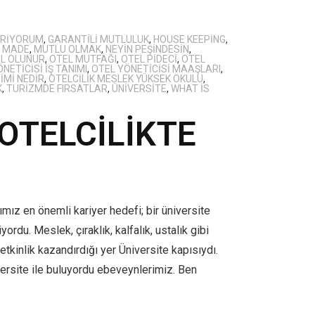
ERIYORUM
,
GARANTILI MUTLULUK
,
HOUSE KEEPING
,
,
MADE
,
MUTLU OLMAK
,
NEYIN PEŞINDESIN
,
IL OLUNUR
,
OTEL MUTFAĞI
,
OTEL PIDECI
,
OTEL
NETICISI IŞ TANIMI
,
OTEL YÖNETICISI MAAŞLARI
,
IMI NEDIR
,
OTELCILIK MESLEK YÜKSEK OKULU
,
K
,
TURIZMDE FIRSATLAR
,
ÜNIVERSITE
,
WHAT IS
 OTELCİLİKTE
mız en önemli kariyer hedefi; bir üniversite
rdu. Meslek, çıraklık, kalfalık, ustalık gibi
tkinlik kazandırdığı yer Üniversite kapısıydı.
versite ile buluyordu ebeveynlerimiz. Ben