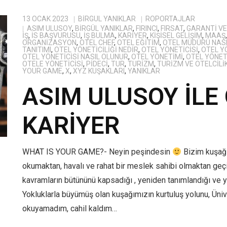
13 OCAK 2023
BIRGÜL YANIKLAR
RÖPORTAJLAR
ASIM ULUSOY
,
BIRGÜL YANIKLAR
,
FIRINCI
,
FIRSAT
,
GARANTI V
IŞ
,
IS BAŞVURUSU
,
IŞ BULMA
,
KARIYER
,
KIŞISEL GELIŞIM
,
MAAŞ
ORGANIZASYON
,
OTEL CHEF
,
OTEL EĞITIM
,
OTEL MÜDÜRÜ NAS
TANITIMI
,
OTEL YÖNETICILIĞI NEDIR
,
OTEL YÖNETICISI
,
OTEL YÖ
OTEL YÖNETICISI NASIL OLUNUR
,
OTEL YÖNETIMI
,
OTEL YÖNET
OTELE YÖNETICISI
,
PIDECI
,
TUR
,
TURIZM
,
TURIZM VE OTELCILI
YOUR GAME
,
X
,
XYZ KUŞAKLARI
,
YANIKLAR
ASIM ULUSOY İLE
KARİYER
WHAT IS YOUR GAME?- Neyin peşindesin
Bizim kuşağı
okumaktan, havalı ve rahat bir meslek sahibi olmaktan geçiyo
kavramların bütününü kapsadığı , yeniden tanımlandığı ve ye
Yokluklarla büyümüş olan kuşağımızın kurtuluş yolunu, Üni
okuyamadım, cahil kaldım…