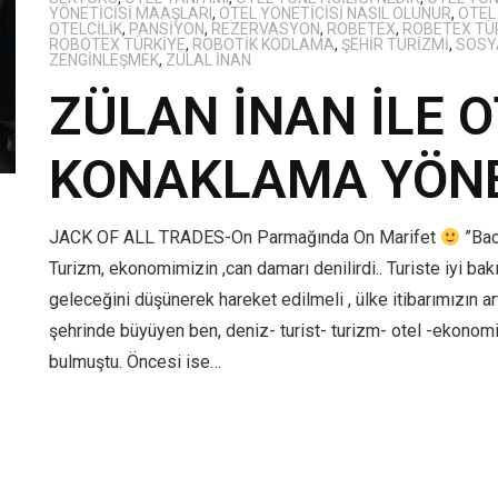
YÖNETICISI MAAŞLARI
,
OTEL YÖNETICISI NASIL OLUNUR
,
OTEL 
OTELCILIK
,
PANSIYON
,
REZERVASYON
,
ROBETEX
,
ROBETEX TÜ
ROBOTEX TÜRKIYE
,
ROBOTIK KODLAMA
,
ŞEHIR TURIZMI
,
SOSYA
ZENGİNLEŞMEK
,
ZÜLAL İNAN
ZÜLAN İNAN İLE O
KONAKLAMA YÖNE
JACK OF ALL TRADES-On Parmağında On Marifet
”Bac
Turizm, ekonomimizin ,can damarı denilirdi.. Turiste iyi bakı
geleceğini düşünerek hareket edilmeli , ülke itibarımızın art
şehrinde büyüyen ben, deniz- turist- turizm- otel -ekonomi
bulmuştu. Öncesi ise…