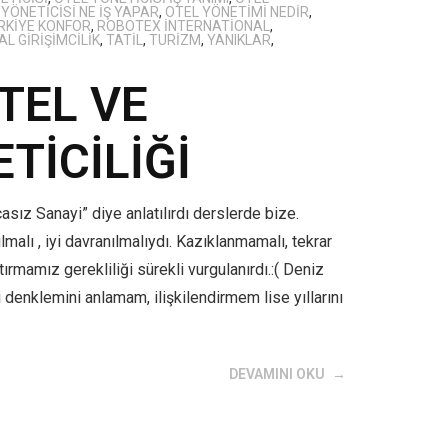
YÖNETICISI NE IŞ YAPAR
,
OTEL YÖNETIMI NEDIR
,
RKIYE KONFOR
,
ROBOTEX İNTERNATIONAL
,
L GIRIŞIMCILIK
,
TATIL
,
TURIZM
,
YANIKLAR
,
TEL VE
TİCİLİĞİ
asız Sanayi” diye anlatılırdı derslerde bize.
lmalı , iyi davranılmalıydı. Kazıklanmamalı, tekrar
ırmamız gerekliliği sürekli vurgulanırdı.:( Deniz
 denklemini anlamam, ilişkilendirmem lise yıllarını
DEVAMINI OKU