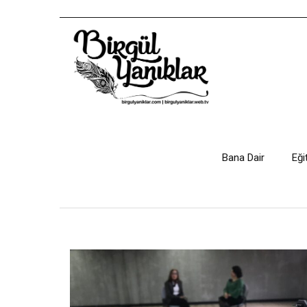
Bana Dair
Eği