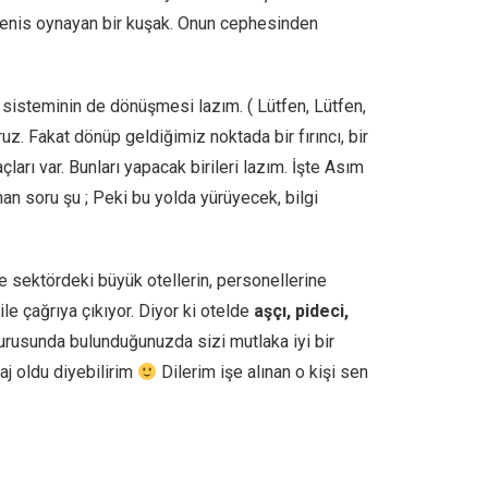
, tenis oynayan bir kuşak. Onun cephesinden
isteminin de dönüşmesi lazım. ( Lütfen, Lütfen,
z. Fakat dönüp geldiğimiz noktada bir fırıncı, bir
ları var. Bunları yapacak birileri lazım. İşte Asım
nan soru şu ; Peki bu yolda yürüyecek, bilgi
se sektördeki büyük otellerin, personellerine
le çağrıya çıkıyor. Diyor ki otelde
aşçı,
pideci,
vurusunda bulunduğunuzda sizi mutlaka iyi bir
taj oldu diyebilirim
Dilerim işe alınan o kişi sen