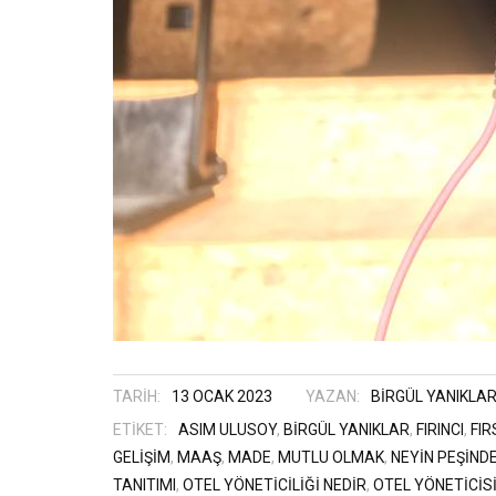
TARIH:
13 OCAK 2023
YAZAN:
BIRGÜL YANIKLA
ETIKET:
ASIM ULUSOY
,
BIRGÜL YANIKLAR
,
FIRINCI
,
FIR
GELIŞIM
,
MAAŞ
,
MADE
,
MUTLU OLMAK
,
NEYIN PEŞIND
TANITIMI
,
OTEL YÖNETICILIĞI NEDIR
,
OTEL YÖNETICIS