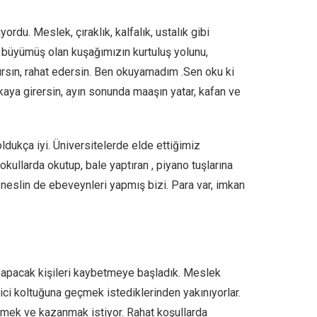
du. Meslek, çıraklık, kalfalık, ustalık gibi
a büyümüş olan kuşağımızın kurtuluş yolunu,
şırsın, rahat edersin. Ben okuyamadım .Sen oku ki
ikaya girersin, ayın sonunda maaşın yatar, kafan ve
ldukça iyi. Üniversitelerde elde ettiğimiz
kullarda okutup, bale yaptıran , piyano tuşlarına
 neslin de ebeveynleri yapmış bizi. Para var, imkan
i yapacak kişileri kaybetmeye başladık. Meslek
etici koltuğuna geçmek istediklerinden yakınıyorlar.
etmek ve kazanmak istiyor. Rahat koşullarda