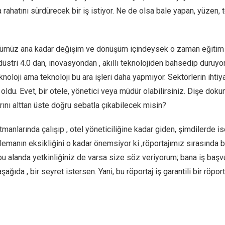
 rahatını sürdürecek bir iş istiyor. Ne de olsa bale yapan, yüzen
ğümüz ana kadar değişim ve dönüşüm içindeysek o zaman eğitim s
stri 4.0 dan, inovasyondan , akıllı teknolojiden bahsedip duruyoru
noloji ama teknoloji bu ara işleri daha yapmıyor. Sektörlerin ihtiyaç
ldu. Evet, bir otele, yönetici veya müdür olabilirsiniz. Dişe doku
arını alttan üste doğru sebatla çıkabilecek misin?
rtmanlarında çalışıp , otel yöneticiliğine kadar giden, şimdilerde i
lemanın eksikliğini o kadar önemsiyor ki ,röportajımız sırasında bi
 bu alanda yetkinliğiniz de varsa size söz veriyorum; bana iş baş
ağıda , bir seyret istersen. Yani, bu röportaj iş garantili bir röpor