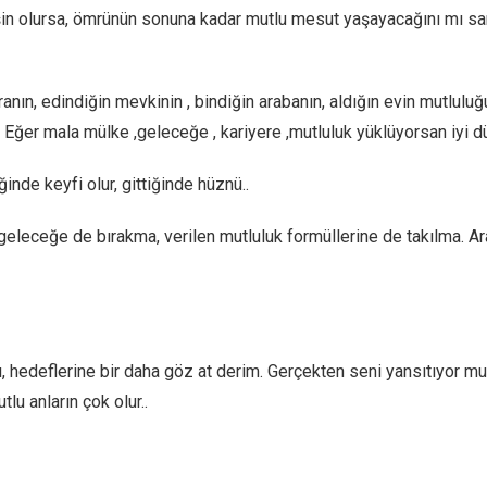
şin olursa, ömrünün sonuna kadar mutlu mesut yaşayacağını mı san
ın, edindiğin mevkinin , bindiğin arabanın, aldığın evin mutluluğu ü
 Eğer mala mülke ,geleceğe , kariyere ,mutluluk yüklüyorsan iyi d
iğinde keyfi olur, gittiğinde hüznü..
geleceğe de bırakma, verilen mutluluk formüllerine de takılma. A
arı, hedeflerine bir daha göz at derim. Gerçekten seni yansıtıyor m
u anların çok olur..