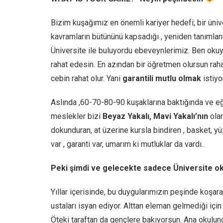
Bizim kuşağımız en önemli kariyer hedefi; bir ünive
kavramların bütününü kapsadığı , yeniden tanımland
Üniversite ile buluyordu ebeveynlerimiz. Ben okuya
rahat edesin. En azından bir öğretmen olursun rahat
cebin rahat olur. Yani
garantili
mutlu olmak
istiyo
Aslında ,60-70-80-90 kuşaklarına baktığında ve eği
meslekler bizi
Beyaz Yakalı, Mavi Yakalı’nın
olar
dokunduran, at üzerine kursla bindiren , basket, y
var , garanti var, umarım ki mutluklar da vardı..
Peki şimdi ve gelecekte sadece Üniversite ok
Yıllar içerisinde, bu duygularımızın peşinde koşar
ustaları isyan ediyor. Alttan eleman gelmediği için 
Öteki taraftan da gençlere bakıyorsun. Ana okulun