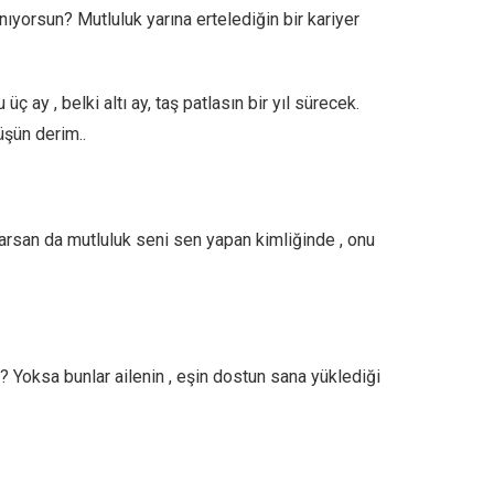
ıyorsun? Mutluluk yarına ertelediğin bir kariyer
ç ay , belki altı ay, taş patlasın bir yıl sürecek.
üşün derim..
rarsan da mutluluk seni sen yapan kimliğinde , onu
u? Yoksa bunlar ailenin , eşin dostun sana yüklediği