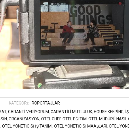
R
KATEGORI:
RÖPORTAJLAR
SAT
,
GARANTI VERIYORUM
,
GARANTILI MUTLULUK
,
HOUSE KEEPING
,
IŞ
ESIN
,
ORGANIZASYON
,
OTEL CHEF
,
OTEL EĞITIM
,
OTEL MÜDÜRÜ NASIL
I
,
OTEL YÖNETICISI IŞ TANIMI
,
OTEL YÖNETICISI MAAŞLARI
,
OTEL YÖNE