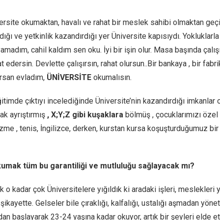
rsite okumaktan, havalı ve rahat bir meslek sahibi olmaktan geçiyor
ığı ve yetkinlik kazandırdığı yer Üniversite kapısıydı. Yokluklarl
madım, cahil kaldım sen oku. İyi bir işin olur. Masa başında çalı
 edersin. Devlette çalışırsın, rahat olursun..Bir bankaya , bir fabr
rsan evladım,
ÜNİVERSİTE
okumalısın.
timde çıktıyı incelediğinde Üniversite’nin kazandırdığı imkanlar o
ak ayrıştırmış
, X;Y;Z gibi kuşaklara
bölmüş , çocuklarımızı özel o
üzme , tenis, İngilizce, derken, kurstan kursa koşuşturduğumuz bir
umak tüm bu garantiliği ve mutluluğu sağlayacak mı?
ak o kadar çok Üniversitelere yığıldık ki aradaki işleri, meslekler
şikayette. Gelseler bile çıraklığı, kalfalığı, ustalığı aşmadan yön
dan başlayarak 23-24 yaşına kadar okuyor, artık bir şeyleri elde 