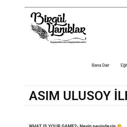
Bana Dair
Eği
ASIM ULUSOY İL
WHAT IS YOUR GAME?- Neyin peşindesin