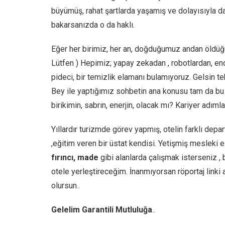
büyümüş, rahat şartlarda yaşamış ve dolayısıyla da
bakarsanızda o da haklı.
Eğer her birimiz, her an, doğduğumuz andan öldü
Lütfen ) Hepimiz; yapay zekadan , robotlardan, endü
pideci, bir temizlik elamanı bulamıyoruz. Gelsin tek
Bey ile yaptığımız sohbetin ana konusu tam da bu o
birikimin, sabrın, enerjin, olacak mı? Kariyer adıml
Yıllardır turizmde görev yapmış, otelin farklı depa
,eğitim veren bir üstat kendisi. Yetişmiş mesleki e
fırıncı, made
gibi alanlarda çalışmak isterseniz ,
otele yerleştireceğim. İnanmıyorsan röportaj linki aş
olursun..
Gelelim Garantili Mutluluğa
..