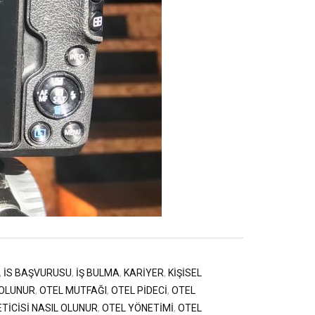
,
IS BAŞVURUSU
,
IŞ BULMA
,
KARIYER
,
KIŞISEL
 OLUNUR
,
OTEL MUTFAĞI
,
OTEL PIDECI
,
OTEL
TICISI NASIL OLUNUR
,
OTEL YÖNETIMI
,
OTEL