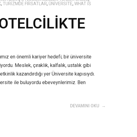
K
,
TURIZMDE FIRSATLAR
,
ÜNIVERSITE
,
WHAT IS
 OTELCİLİKTE
mız en önemli kariyer hedefi; bir üniversite
rdu. Meslek, çıraklık, kalfalık, ustalık gibi
tkinlik kazandırdığı yer Üniversite kapısıydı.
versite ile buluyordu ebeveynlerimiz. Ben
DEVAMINI OKU