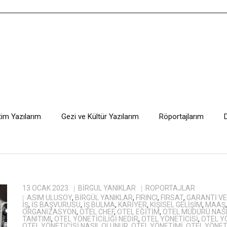
tim Yazılarım
Gezi ve Kültür Yazılarım
Röportajlarım
13 OCAK 2023
BIRGÜL YANIKLAR
RÖPORTAJLAR
ASIM ULUSOY
,
BIRGÜL YANIKLAR
,
FIRINCI
,
FIRSAT
,
GARANTI V
IŞ
,
IS BAŞVURUSU
,
IŞ BULMA
,
KARIYER
,
KIŞISEL GELIŞIM
,
MAAŞ
ORGANIZASYON
,
OTEL CHEF
,
OTEL EĞITIM
,
OTEL MÜDÜRÜ NAS
TANITIMI
,
OTEL YÖNETICILIĞI NEDIR
,
OTEL YÖNETICISI
,
OTEL YÖ
OTEL YÖNETICISI NASIL OLUNUR
,
OTEL YÖNETIMI
,
OTEL YÖNET