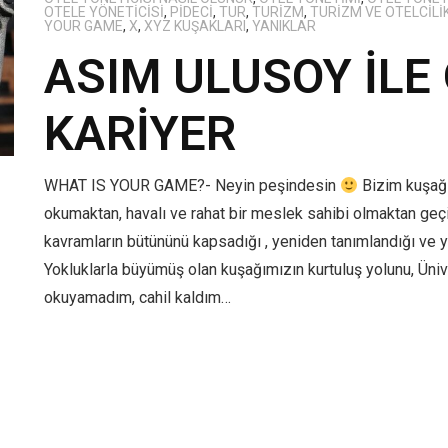
OTELE YÖNETICISI
,
PIDECI
,
TUR
,
TURIZM
,
TURIZM VE OTELCILI
YOUR GAME
,
X
,
XYZ KUŞAKLARI
,
YANIKLAR
ASIM ULUSOY İLE
KARİYER
WHAT IS YOUR GAME?- Neyin peşindesin
Bizim kuşağı
okumaktan, havalı ve rahat bir meslek sahibi olmaktan geçiyo
kavramların bütününü kapsadığı , yeniden tanımlandığı ve ye
Yokluklarla büyümüş olan kuşağımızın kurtuluş yolunu, Üni
okuyamadım, cahil kaldım…