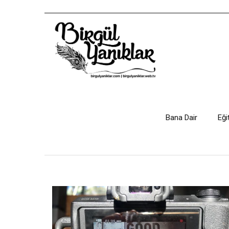
Bana Dair
Eği