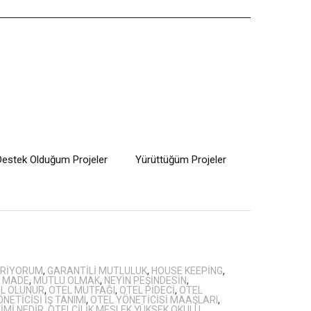
Destek Olduğum Projeler
Yürüttüğüm Projeler
ERIYORUM
,
GARANTILI MUTLULUK
,
HOUSE KEEPING
,
,
MADE
,
MUTLU OLMAK
,
NEYIN PEŞINDESIN
,
IL OLUNUR
,
OTEL MUTFAĞI
,
OTEL PIDECI
,
OTEL
NETICISI IŞ TANIMI
,
OTEL YÖNETICISI MAAŞLARI
,
IMI NEDIR
,
OTELCILIK MESLEK YÜKSEK OKULU
,