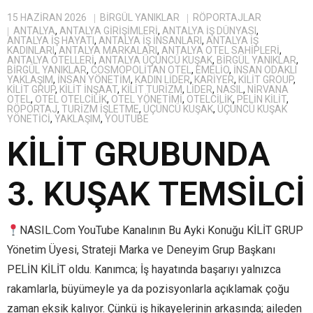
15 HAZIRAN 2026
BIRGÜL YANIKLAR
RÖPORTAJLAR
ANTALYA
,
ANTALYA GIRIŞIMLERI
,
ANTALYA IŞ DÜNYASI
,
ANTALYA IŞ HAYATI
,
ANTALYA IŞ INSANLARI
,
ANTALYA IŞ
KADINLARI
,
ANTALYA MARKALARI
,
ANTALYA OTEL SAHIPLERI
,
ANTALYA OTELLERI
,
ANTALYA ÜÇÜNCÜ KUŞAK
,
BİRGÜL YANIKLAR
,
BIRGÜL YANIKLAR
,
COSMOPOLITAN OTEL
,
EMELIO
,
INSAN ODAKLI
YAKLAŞIM
,
INSAN YÖNETIM
,
KADIN LIDER
,
KARIYER
,
KILIT GROUP
,
KILIT GRUP
,
KILIT INŞAAT
,
KILIT TURIZM
,
LIDER
,
NASIL
,
NIRVANA
OTEL
,
OTEL OTELCILIK
,
OTEL YÖNETIMI
,
OTELCILIK
,
PELIN KILIT
,
RÖPORTAJ
,
TURIZM IŞLETME
,
ÜÇÜNCÜ KUŞAK
,
ÜÇÜNCÜ KUŞAK
YÖNETICI
,
YAKLAŞIM
,
YOUTUBE
KİLİT GRUBUNDA
3. KUŞAK TEMSİLCİ
NASIL.Com YouTube Kanalının Bu Ayki Konuğu KİLİT GRUP
Yönetim Üyesi, Strateji Marka ve Deneyim Grup Başkanı
PELİN KİLİT oldu. Kanımca; İş hayatında başarıyı yalnızca
rakamlarla, büyümeyle ya da pozisyonlarla açıklamak çoğu
zaman eksik kalıyor. Çünkü iş hikayelerinin arkasında; aileden