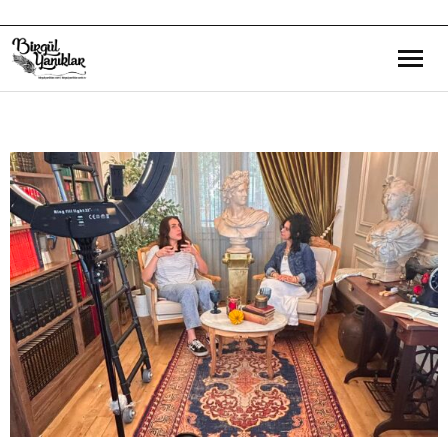
Bana Dair
Eğitim Yazılarım
Gezi ve Kültür Yazılarım
Röportajlarım
Destek Olduğum Projeler
Yürüttüğüm Projeler