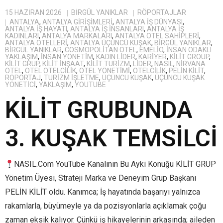
15 HAZIRAN 2026
BIRGÜL YANIKLAR
RÖPORTAJLAR
ANTALYA
,
ANTALYA GIRIŞIMLERI
,
ANTALYA IŞ DÜNYASI
,
ANTALYA IŞ HAYATI
,
ANTALYA IŞ INSANLARI
,
ANTALYA IŞ
KADINLARI
,
ANTALYA MARKALARI
,
ANTALYA OTEL SAHIPLERI
,
ANTALYA OTELLERI
,
ANTALYA ÜÇÜNCÜ KUŞAK
,
BİRGÜL YANIKLAR
,
BIRGÜL YANIKLAR
,
COSMOPOLITAN OTEL
,
EMELIO
,
INSAN ODAKLI
YAKLAŞIM
,
INSAN YÖNETIM
,
KADIN LIDER
,
KARIYER
,
KILIT GROUP
,
KILIT GRUP
,
KILIT INŞAAT
,
KILIT TURIZM
,
LIDER
,
NASIL
,
NIRVANA
OTEL
,
OTEL OTELCILIK
,
OTEL YÖNETIMI
,
OTELCILIK
,
PELIN KILIT
,
RÖPORTAJ
,
TURIZM IŞLETME
,
ÜÇÜNCÜ KUŞAK
,
ÜÇÜNCÜ KUŞAK
YÖNETICI
,
YAKLAŞIM
,
YOUTUBE
KİLİT GRUBUNDA
3. KUŞAK TEMSİLCİ
NASIL.Com YouTube Kanalının Bu Ayki Konuğu KİLİT GRUP
Yönetim Üyesi, Strateji Marka ve Deneyim Grup Başkanı
PELİN KİLİT oldu. Kanımca; İş hayatında başarıyı yalnızca
rakamlarla, büyümeyle ya da pozisyonlarla açıklamak çoğu
zaman eksik kalıyor. Çünkü iş hikayelerinin arkasında; aileden