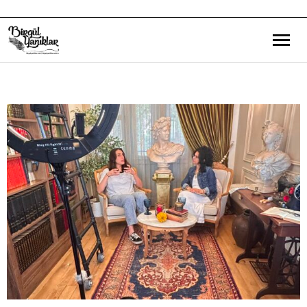
Bana Dair
Eğitim Yazılarım
Gezi ve Kültür Yazılarım
Röportajlarım
Destek Olduğum Projeler
Yürüttüğüm Projeler