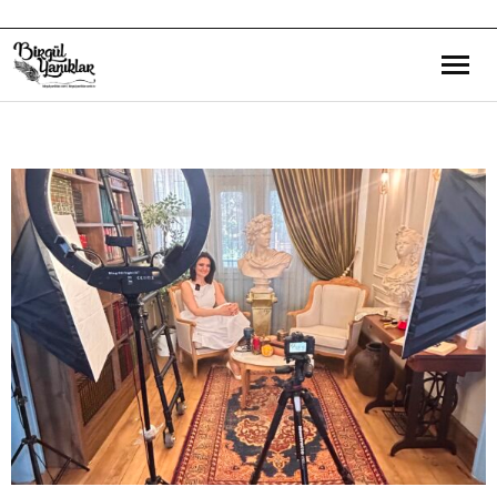
Bana Dair
Eğitim Yazılarım
Gezi ve Kültür Yazılarım
Röportajlarım
Destek Olduğum Projeler
Yürüttüğüm Projeler