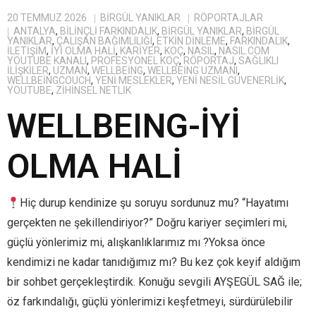
20 TEMMUZ 2026
BIRGÜL YANIKLAR
RÖPORTAJLAR
ANTALYA
,
BILINÇLI FARKINDALIK
,
BİRGÜL YANIKLAR
,
BIRGÜL
YANIKLAR
,
ÇALIŞAN BAĞIMLILIĞI
,
ETKIN DINLEME
,
FARKINDALIK
,
ILETIŞIM
,
IYI OLMA HALI
,
KARIYER
,
KOÇ
,
NASIL
,
NASIL.COM
YOUTUBE KANALI
,
PROFESYONEL KOÇ
,
RÖPORTAJ
,
SAĞLIKLI
ILIŞKILER
,
UZMAN
,
WELLBEING
,
WELLBEING UZMANI
,
WELLBEINGCOUCH
,
YENI MESLEKLER
,
YENI NESIL GÜVENERLIK
,
YOUTUBE
,
ZIHINSEL NETLIK
WELLBEING-İYİ
OLMA HALİ
Hiç durup kendinize şu soruyu sordunuz mu? “Hayatımı
gerçekten ne şekillendiriyor?” Doğru kariyer seçimleri mi,
güçlü yönlerimiz mi, alışkanlıklarımız mı ?Yoksa önce
kendimizi ne kadar tanıdığımız mı? Bu kez çok keyif aldığım
bir sohbet gerçekleştirdik. Konuğu sevgili AYŞEGÜL SAĞ ile;
öz farkındalığı, güçlü yönlerimizi keşfetmeyi, sürdürülebilir