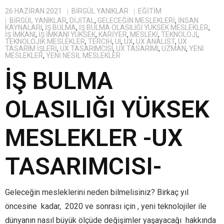
26 HAZIRAN 2021
BIRGÜL YANIKLAR
EĞITIM
BIRGÜL YANIKLAR
,
DIJITAL
,
GELECEĞIN MESLEKLERI
,
INSAN
KAYNALARI
,
IŞ BULMA
,
IŞ BULMA OLASILIĞI YÜKSEK MESLEKLER
,
IŞ IMKANI
,
IŞ IMKANI YÜKSEK
,
KARIYER
,
MESLEKI
,
TEKNOLOJI
,
TEKNOLOJIK MESLEKLER
,
TERCIH
,
UI
,
UX
,
UX ANALIST
,
UX
TASARIM IŞLERI
,
UX TASARIMCISI
,
UX TASARIMI
,
UZMAN
,
YENI
MESLEKLER
,
YENI NESIL MESLEKLER
İŞ BULMA
OLASILIĞI YÜKSEK
MESLEKLER -UX
TASARIMCISI-
Geleceğin mesleklerini neden bilmelisiniz? Birkaç yıl
öncesine kadar, 2020 ve sonrası için , yeni teknolojiler ile
dünyanın nasıl büyük ölçüde değişimler yaşayacağı hakkında