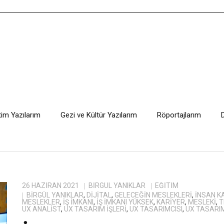
tim Yazılarım
Gezi ve Kültür Yazılarım
Röportajlarım
26 HAZIRAN 2021
BIRGÜL YANIKLAR
EĞITIM
BIRGÜL YANIKLAR
,
DIJITAL
,
GELECEĞIN MESLEKLERI
,
INSAN K
MESLEKLER
,
IŞ IMKANI
,
IŞ IMKANI YÜKSEK
,
KARIYER
,
MESLEKI
,
T
UX ANALIST
,
UX TASARIM IŞLERI
,
UX TASARIMCISI
,
UX TASARI