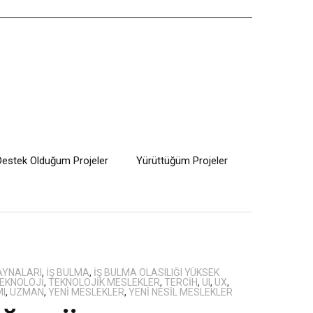
Destek Olduğum Projeler
Yürüttüğüm Projeler
AYNALARI
,
IŞ BULMA
,
IŞ BULMA OLASILIĞI YÜKSEK
EKNOLOJI
,
TEKNOLOJIK MESLEKLER
,
TERCIH
,
UI
,
UX
,
MI
,
UZMAN
,
YENI MESLEKLER
,
YENI NESIL MESLEKLER