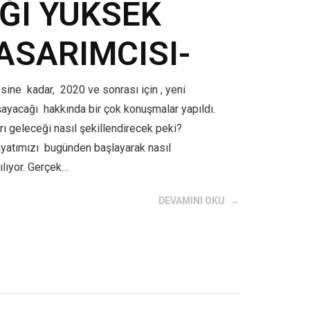
IĞI YÜKSEK
ASARIMCISI-
sine kadar, 2020 ve sonrası için , yeni
şayacağı hakkında bir çok konuşmalar yapıldı.
ı geleceği nasıl şekillendirecek peki?
yatımızı bugünden başlayarak nasıl
ılıyor. Gerçek…
DEVAMINI OKU