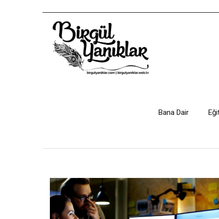
Bana Dair
Eği