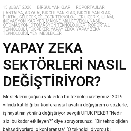
15 ŞUBAT 2026
BIRGÜL YANIKLAR
RÖPORTAJLAR
ANTALYA
,
ARYA AI
,
BİRGÜL YANIKLAR
,
BIRGÜL YANIKLAR
,
DIJITAL
,
GELECEK
,
GELECEK TEKNOLOJILERI
,
IÇERIK
,
ILHAM
,
INOVASYON
,
KARIYER
,
MAKINE
,
MILLETVEKILI
,
NASIL
,
OTOMASYON
,
OTOMASYON TEKNOLOJILERI
,
RÖPORTAJ
,
TEKNOLOJI
,
UFUK PEKER
,
YAPAY ZEKA
,
YAPAY ZEKA
TEKNOLOJISI
,
YENI MESLEKLER
YAPAY ZEKA
SEKTÖRLERİ NASIL
DEĞİŞTİRİYOR?
Mesleklerin çoğunu yok eden bir teknoloji üretiyoruz! 2019
yılında katıldığı bir konferansta hayatını değiştirem o sözlerle,
iş hayatının yönünü değiştiriyor sevgili UFUK PEKER “Nedir
sizi bu kadar etkileyen?” diye soruyorsunuz.. “Bir teknolojiden
bahsediyorlardı o konferansta” “O teknoloji diyordu ki;