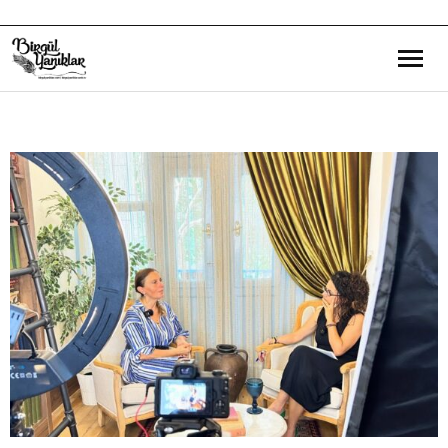
Bana Dair
Eğitim Yazılarım
Gezi ve Kültür Yazılarım
Röportajlarım
Destek Olduğum Projeler
Yürüttüğüm Projeler