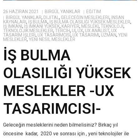
26 HAZIRAN 2021
BIRGÜL YANIKLAR
EĞITIM
BIRGÜL YANIKLAR
,
DIJITAL
,
GELECEĞIN MESLEKLERI
,
INSAN
KAYNALARI
,
IŞ BULMA
,
IŞ BULMA OLASILIĞI YÜKSEK MESLEKLER
,
IŞ IMKANI
,
IŞ IMKANI YÜKSEK
,
KARIYER
,
MESLEKI
,
TEKNOLOJI
,
TEKNOLOJIK MESLEKLER
,
TERCIH
,
UI
,
UX
,
UX ANALIST
,
UX
TASARIM IŞLERI
,
UX TASARIMCISI
,
UX TASARIMI
,
UZMAN
,
YENI
MESLEKLER
,
YENI NESIL MESLEKLER
İŞ BULMA
OLASILIĞI YÜKSEK
MESLEKLER -UX
TASARIMCISI-
Geleceğin mesleklerini neden bilmelisiniz? Birkaç yıl
öncesine kadar, 2020 ve sonrası için , yeni teknolojiler ile