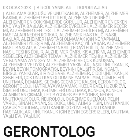
03 OCAK 2023
BIRGÜL YANIKLAR
RÖPORTAJLAR
ALGILAMA GÜÇLÜĞÜ VE UNUTKANLIK
,
ALZHEIMER
,
ALZHEİMER
BAKIMI
,
ALZHEIMER BELIRTILERI
,
ALZHEIMER DERNEĞI
,
ALZHEIMER EN ÇOK KIMLERDE GÖRÜLÜR
,
ALZHEIMER EN ERKEN
KAÇ YAŞTA BAŞLAR
,
ALZHEIMER EVRELERI
,
ALZHEIMER GEÇER
MI
,
ALZHEIMER GEN TESTI
,
ALZHEIMER GERILER MI
,
ALZHEIMER
HASTALARI NEDEN KORKAR
,
ALZHEIMER HASTALIĞI NASIL
BAŞLAR
,
ALZHEIMER HASTASI OLMAMAK IÇIN NE YAPMALI
,
ALZHEIMER IYILEŞIR MI
,
ALZHEIMER KAÇ YIL YAŞAR
,
ALZHEIMER
NASIL BAŞLAR
,
ALZHEIMER NASIL TEDAVI EDILIR
,
ALZHEIMER
NASIL TEŞHIS EDILIR
,
ALZHEIMER ÖMRÜ KISALTIR MI
,
ALZHEIMER
SEBELERI
,
ALZHEIMER TEDAVI
,
ALZHEIMER TEŞHIŞ
,
ALZHEIMER
VE BUNAMA AYNI ŞEY MI
,
ALZHEIMER VE ÇOK KONUŞMA
,
ALZHEIMER VE UYKU
,
ALZHEIMER YAKINLARI
,
AŞIRI UNUTKANLIK
,
BEYIN
,
BEYIN TOMOGRAFISI
,
BEYNINI ÇALIŞITIR
,
BILINÇALTI
,
BIRGÜL YANIKLAR
,
BIRINCI EVRE ALZHEIMER
,
CIDDI UNUTKANLIK
SEBELERI
,
ÇOK UNUTKAN OLDUM NE YAPMALIYIM
,
CÜMLELERI
UNUTMAK
,
DEMANS
,
GEÇMIŞ GEÇMIŞTE KALSIN
,
GERONTOLOG
,
GERONTOLOJI
,
HATIRLAYAYAMAMAK
,
HUZUR EVEI
,
HUZUR EVI
,
ISMLERI UNUTMAK
,
KELIMELERI UNUTMAK
,
KONFOR
,
KONFOR
ALANINDAN ÇIKMAK
,
LET BYGONES BE BYGONES
,
NEDEN
UNUTKANLIK OLUR
,
NEUROLOJI
,
ÖĞRENME GÜÇLÜĞÜ
,
PELIN
VAROL
,
SINAN CANAN
,
SU DOKU
,
UNUTALIM GITSIN
,
UNUTKANLIK
ÇABUK YORULMA
,
UNUTKANLIK ÇÖZÜMLERI
,
UNUTKANLIK
HASTALIKLARI
,
UNUTKANLIK IÇIN BEYIN EGSERSIZLERI
,
UNUTMA
,
YAŞLI EVI
,
YAŞLILIK
GERONTOLOG