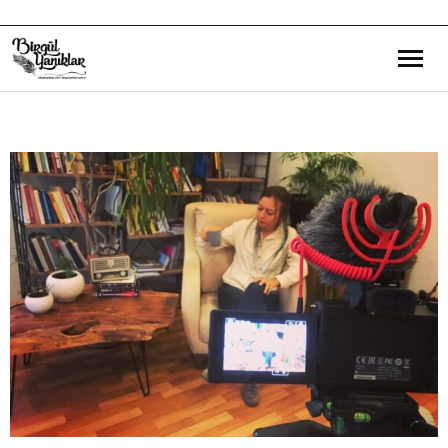
Bana Dair
Eğitim Yazılarım
Gezi ve Kültür Yazılarım
Röportajlarım
Destek Olduğum Projeler
Yürüttüğüm Projeler