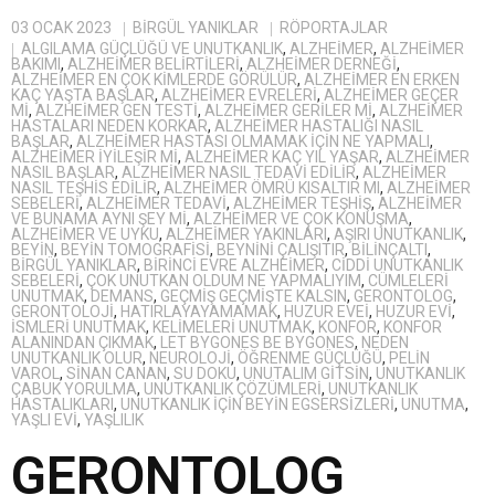
03 OCAK 2023
BIRGÜL YANIKLAR
RÖPORTAJLAR
ALGILAMA GÜÇLÜĞÜ VE UNUTKANLIK
,
ALZHEIMER
,
ALZHEİMER
BAKIMI
,
ALZHEIMER BELIRTILERI
,
ALZHEIMER DERNEĞI
,
ALZHEIMER EN ÇOK KIMLERDE GÖRÜLÜR
,
ALZHEIMER EN ERKEN
KAÇ YAŞTA BAŞLAR
,
ALZHEIMER EVRELERI
,
ALZHEIMER GEÇER
MI
,
ALZHEIMER GEN TESTI
,
ALZHEIMER GERILER MI
,
ALZHEIMER
HASTALARI NEDEN KORKAR
,
ALZHEIMER HASTALIĞI NASIL
BAŞLAR
,
ALZHEIMER HASTASI OLMAMAK IÇIN NE YAPMALI
,
ALZHEIMER IYILEŞIR MI
,
ALZHEIMER KAÇ YIL YAŞAR
,
ALZHEIMER
NASIL BAŞLAR
,
ALZHEIMER NASIL TEDAVI EDILIR
,
ALZHEIMER
NASIL TEŞHIS EDILIR
,
ALZHEIMER ÖMRÜ KISALTIR MI
,
ALZHEIMER
SEBELERI
,
ALZHEIMER TEDAVI
,
ALZHEIMER TEŞHIŞ
,
ALZHEIMER
VE BUNAMA AYNI ŞEY MI
,
ALZHEIMER VE ÇOK KONUŞMA
,
ALZHEIMER VE UYKU
,
ALZHEIMER YAKINLARI
,
AŞIRI UNUTKANLIK
,
BEYIN
,
BEYIN TOMOGRAFISI
,
BEYNINI ÇALIŞITIR
,
BILINÇALTI
,
BIRGÜL YANIKLAR
,
BIRINCI EVRE ALZHEIMER
,
CIDDI UNUTKANLIK
SEBELERI
,
ÇOK UNUTKAN OLDUM NE YAPMALIYIM
,
CÜMLELERI
UNUTMAK
,
DEMANS
,
GEÇMIŞ GEÇMIŞTE KALSIN
,
GERONTOLOG
,
GERONTOLOJI
,
HATIRLAYAYAMAMAK
,
HUZUR EVEI
,
HUZUR EVI
,
ISMLERI UNUTMAK
,
KELIMELERI UNUTMAK
,
KONFOR
,
KONFOR
ALANINDAN ÇIKMAK
,
LET BYGONES BE BYGONES
,
NEDEN
UNUTKANLIK OLUR
,
NEUROLOJI
,
ÖĞRENME GÜÇLÜĞÜ
,
PELIN
VAROL
,
SINAN CANAN
,
SU DOKU
,
UNUTALIM GITSIN
,
UNUTKANLIK
ÇABUK YORULMA
,
UNUTKANLIK ÇÖZÜMLERI
,
UNUTKANLIK
HASTALIKLARI
,
UNUTKANLIK IÇIN BEYIN EGSERSIZLERI
,
UNUTMA
,
YAŞLI EVI
,
YAŞLILIK
GERONTOLOG