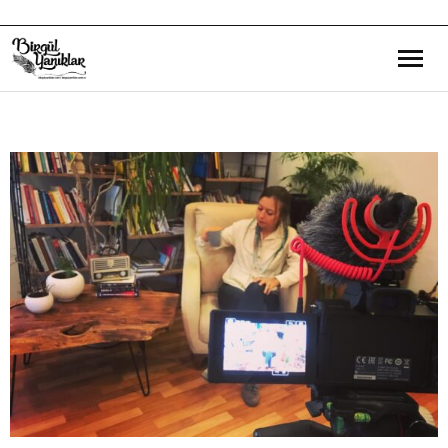
Bana Dair
Eğitim Yazılarım
Gezi ve Kültür Yazılarım
Röportajlarım
Destek Olduğum Projeler
Yürüttüğüm Projeler