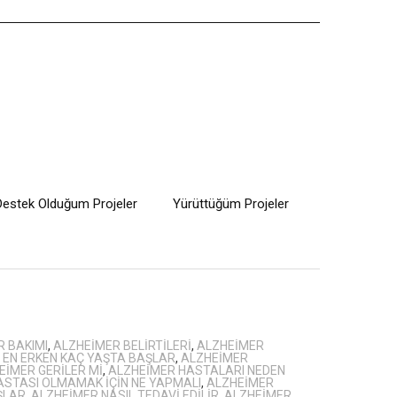
Destek Olduğum Projeler
Yürüttüğüm Projeler
 BAKIMI
,
ALZHEIMER BELIRTILERI
,
ALZHEIMER
 EN ERKEN KAÇ YAŞTA BAŞLAR
,
ALZHEIMER
EIMER GERILER MI
,
ALZHEIMER HASTALARI NEDEN
ASTASI OLMAMAK IÇIN NE YAPMALI
,
ALZHEIMER
ŞLAR
,
ALZHEIMER NASIL TEDAVI EDILIR
,
ALZHEIMER