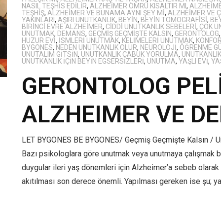
NASIL TEŞHIS EDILIR
,
ALZHEIMER ÖMRÜ KISALTIR MI
,
ALZHEIME
TEŞHIŞ
,
ALZHEIMER VE BUNAMA AYNI ŞEY MI
,
ALZHEIMER VE 
YAKINLARI
,
AŞIRI UNUTKANLIK
,
BEYIN
,
BEYIN TOMOGRAFISI
,
BEY
BIRINCI EVRE ALZHEIMER
,
CIDDI UNUTKANLIK SEBELERI
,
ÇOK U
UNUTMAK
,
DEMANS
,
GEÇMIŞ GEÇMIŞTE KALSIN
,
GERONTOLOG
HUZUR EVI
,
ISMLERI UNUTMAK
,
KELIMELERI UNUTMAK
,
KONFO
BYGONES
,
NEDEN UNUTKANLIK OLUR
,
NEUROLOJI
,
ÖĞRENME G
UNUTALIM GITSIN
,
UNUTKANLIK ÇABUK YORULMA
,
UNUTKANLI
UNUTKANLIK IÇIN BEYIN EGSERSIZLERI
,
UNUTMA
,
YAŞLI EVI
,
YA
GERONTOLOG PELİ
ALZHEIMER VE D
LET BYGONES BE BYGONES/ Geçmiş Geçmişte Kalsın / Un
Bazı psikologlara göre unutmak veya unutmaya çalışmak büyü
duygular ileri yaş dönemleri için Alzheimer’a sebeb olarak g
akıtılması son derece önemli. Yapılması gereken ise şu; y