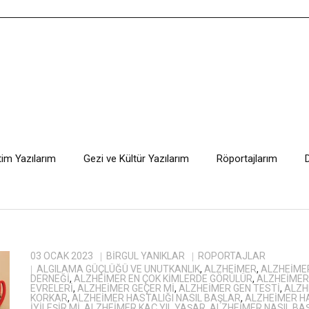
tim Yazılarım
Gezi ve Kültür Yazılarım
Röportajlarım
03 OCAK 2023
BIRGÜL YANIKLAR
RÖPORTAJLAR
ALGILAMA GÜÇLÜĞÜ VE UNUTKANLIK
,
ALZHEIMER
,
ALZHEİMER
DERNEĞI
,
ALZHEIMER EN ÇOK KIMLERDE GÖRÜLÜR
,
ALZHEIMER
EVRELERI
,
ALZHEIMER GEÇER MI
,
ALZHEIMER GEN TESTI
,
ALZH
KORKAR
,
ALZHEIMER HASTALIĞI NASIL BAŞLAR
,
ALZHEIMER H
IYILEŞIR MI
,
ALZHEIMER KAÇ YIL YAŞAR
,
ALZHEIMER NASIL BA