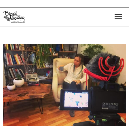
Bana Dair
Eğitim Yazılarım
Gezi ve Kültür Yazılarım
Röportajlarım
Destek Olduğum Projeler
Yürüttüğüm Projeler