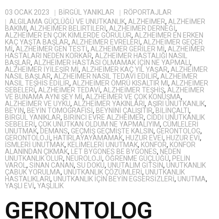
03 OCAK 2023
BIRGÜL YANIKLAR
RÖPORTAJLAR
ALGILAMA GÜÇLÜĞÜ VE UNUTKANLIK
,
ALZHEIMER
,
ALZHEİMER
BAKIMI
,
ALZHEIMER BELIRTILERI
,
ALZHEIMER DERNEĞI
,
ALZHEIMER EN ÇOK KIMLERDE GÖRÜLÜR
,
ALZHEIMER EN ERKEN
KAÇ YAŞTA BAŞLAR
,
ALZHEIMER EVRELERI
,
ALZHEIMER GEÇER
MI
,
ALZHEIMER GEN TESTI
,
ALZHEIMER GERILER MI
,
ALZHEIMER
HASTALARI NEDEN KORKAR
,
ALZHEIMER HASTALIĞI NASIL
BAŞLAR
,
ALZHEIMER HASTASI OLMAMAK IÇIN NE YAPMALI
,
ALZHEIMER IYILEŞIR MI
,
ALZHEIMER KAÇ YIL YAŞAR
,
ALZHEIMER
NASIL BAŞLAR
,
ALZHEIMER NASIL TEDAVI EDILIR
,
ALZHEIMER
NASIL TEŞHIS EDILIR
,
ALZHEIMER ÖMRÜ KISALTIR MI
,
ALZHEIMER
SEBELERI
,
ALZHEIMER TEDAVI
,
ALZHEIMER TEŞHIŞ
,
ALZHEIMER
VE BUNAMA AYNI ŞEY MI
,
ALZHEIMER VE ÇOK KONUŞMA
,
ALZHEIMER VE UYKU
,
ALZHEIMER YAKINLARI
,
AŞIRI UNUTKANLIK
,
BEYIN
,
BEYIN TOMOGRAFISI
,
BEYNINI ÇALIŞITIR
,
BILINÇALTI
,
BIRGÜL YANIKLAR
,
BIRINCI EVRE ALZHEIMER
,
CIDDI UNUTKANLIK
SEBELERI
,
ÇOK UNUTKAN OLDUM NE YAPMALIYIM
,
CÜMLELERI
UNUTMAK
,
DEMANS
,
GEÇMIŞ GEÇMIŞTE KALSIN
,
GERONTOLOG
,
GERONTOLOJI
,
HATIRLAYAYAMAMAK
,
HUZUR EVEI
,
HUZUR EVI
,
ISMLERI UNUTMAK
,
KELIMELERI UNUTMAK
,
KONFOR
,
KONFOR
ALANINDAN ÇIKMAK
,
LET BYGONES BE BYGONES
,
NEDEN
UNUTKANLIK OLUR
,
NEUROLOJI
,
ÖĞRENME GÜÇLÜĞÜ
,
PELIN
VAROL
,
SINAN CANAN
,
SU DOKU
,
UNUTALIM GITSIN
,
UNUTKANLIK
ÇABUK YORULMA
,
UNUTKANLIK ÇÖZÜMLERI
,
UNUTKANLIK
HASTALIKLARI
,
UNUTKANLIK IÇIN BEYIN EGSERSIZLERI
,
UNUTMA
,
YAŞLI EVI
,
YAŞLILIK
GERONTOLOG