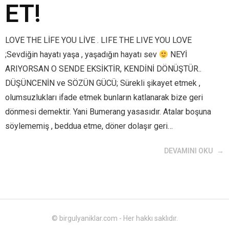
ET!
LOVE THE LİFE YOU LİVE . LIFE THE LIVE YOU LOVE
;Sevdiğin hayatı yaşa , yaşadığın hayatı sev
NEYİ
ARIYORSAN O SENDE EKSİKTİR, KENDİNİ DÖNÜŞTÜR..
DÜŞÜNCENİN ve SÖZÜN GÜCÜ; Sürekli şikayet etmek ,
olumsuzlukları ifade etmek bunların katlanarak bize geri
dönmesi demektir. Yani Bumerang yasasıdır. Atalar boşuna
söylememiş , beddua etme, döner dolaşır geri…
DEVAMINI OKU
© birgulyaniklar.com - Her hakkı saklıdır.