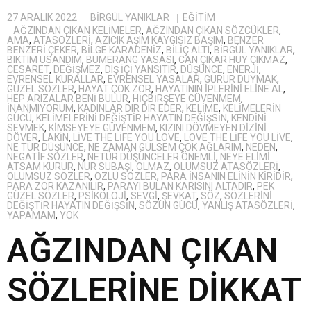
27 ARALIK 2022
BIRGÜL YANIKLAR
EĞITIM
AĞZINDAN ÇIKAN KELIMELER
,
AĞZINDAN ÇIKAN SÖZCÜKLER
,
AMA
,
ATASÖZLERI
,
AZICIK AŞIM KAYGISIZ BAŞIM
,
BENZER
BENZERI ÇEKER
,
BILGE KARADENIZ
,
BILIÇ ALTI
,
BİRGÜL YANIKLAR
,
BIKTIM USANDIM
,
BUMERANG YASASI
,
CAN ÇIKAR HUY ÇIKMAZ
,
CESARET
,
DEĞIŞMEZ
,
DIŞ IÇI YANSITIR
,
DÜŞÜNCE
,
ENERJI
,
EVRENSEL KURALLAR
,
EVRENSEL YASALAR
,
GURUR DUYMAK
,
GÜZEL SÖZLER
,
HAYAT ÇOK ZOR
,
HAYATININ IPLERINI ELINE AL
,
HEP ARIZALAR BENI BULUR
,
HIÇBIRŞEYE GÜVENMEM
,
INANMIYORUM
,
KADINLAR DIR DIR EDER
,
KELIME
,
KELIMELERIN
GÜCÜ
,
KELIMELERINI DEĞIŞTIR HAYATIN DEĞIŞSIN
,
KENDINI
SEVMEK
,
KIMSEYEYE GÜVENMEM
,
KIZINI DÖVMEYEN DIZINI
DÖVER
,
LAKIN
,
LIVE THE LIFE YOU LOVE
,
LOVE THE LIFE YOU LIVE
,
NE TÜR DÜŞÜNCE
,
NE ZAMAN GÜLSEM ÇOK AĞLARIM
,
NEDEN
,
NEGATIF SÖZLER
,
NETÜR DÜŞÜNCELER ÖNEMLI
,
NEYE ELIMI
ATSAM KURUR
,
NUR SUBAŞI
,
OLMAZ
,
OLUMSUZ ATASÖZLERI
,
OLUMSUZ SÖZLER
,
ÖZLÜ SÖZLER
,
PARA INSANIN ELININ KIRIDIR
,
PARA ZOR KAZANILIR
,
PARAYI BULAN KARISINI ALTADIR
,
PEK
GÜZEL SÖZLER
,
PSIKOLOJI
,
SEVGI
,
ŞEVKAT
,
SÖZ
,
SÖZLERINI
DEĞIŞTIR HAYATIN DEĞIŞSIN
,
SÖZÜN GÜCÜ
,
YANLIŞ ATASÖZLERI
,
YAPAMAM
,
YOK
AĞZINDAN ÇIKAN
SÖZLERİNE DİKKAT