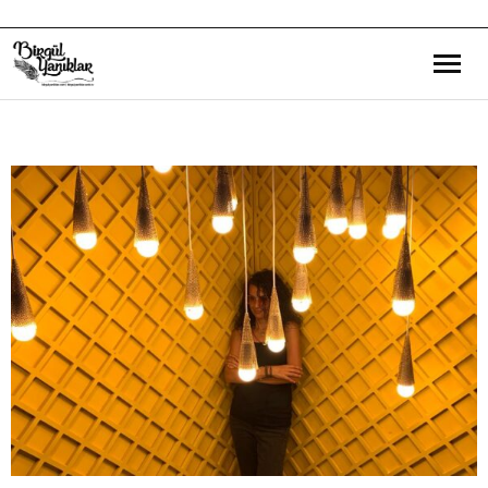
Bana Dair
Eğitim Yazılarım
Gezi ve Kültür Yazılarım
Röportajlarım
Destek Olduğum Projeler
Yürüttüğüm Projeler