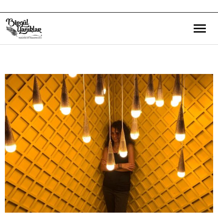
Bana Dair
Eğitim Yazılarım
Gezi ve Kültür Yazılarım
Röportajlarım
Destek Olduğum Projeler
Yürüttüğüm Projeler