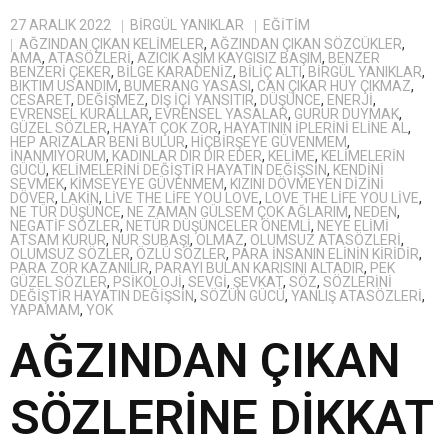
27 ARALIK 2022
BIRGÜL YANIKLAR
EĞITIM
AĞZINDAN ÇIKAN KELIMELER
,
AĞZINDAN ÇIKAN SÖZCÜKLER
,
AMA
,
ATASÖZLERI
,
AZICIK AŞIM KAYGISIZ BAŞIM
,
BENZER
BENZERI ÇEKER
,
BILGE KARADENIZ
,
BILIÇ ALTI
,
BİRGÜL YANIKLAR
,
BIKTIM USANDIM
,
BUMERANG YASASI
,
CAN ÇIKAR HUY ÇIKMAZ
,
CESARET
,
DEĞIŞMEZ
,
DIŞ IÇI YANSITIR
,
DÜŞÜNCE
,
ENERJI
,
EVRENSEL KURALLAR
,
EVRENSEL YASALAR
,
GURUR DUYMAK
,
GÜZEL SÖZLER
,
HAYAT ÇOK ZOR
,
HAYATININ IPLERINI ELINE AL
,
HEP ARIZALAR BENI BULUR
,
HIÇBIRŞEYE GÜVENMEM
,
INANMIYORUM
,
KADINLAR DIR DIR EDER
,
KELIME
,
KELIMELERIN
GÜCÜ
,
KELIMELERINI DEĞIŞTIR HAYATIN DEĞIŞSIN
,
KENDINI
SEVMEK
,
KIMSEYEYE GÜVENMEM
,
KIZINI DÖVMEYEN DIZINI
DÖVER
,
LAKIN
,
LIVE THE LIFE YOU LOVE
,
LOVE THE LIFE YOU LIVE
,
NE TÜR DÜŞÜNCE
,
NE ZAMAN GÜLSEM ÇOK AĞLARIM
,
NEDEN
,
NEGATIF SÖZLER
,
NETÜR DÜŞÜNCELER ÖNEMLI
,
NEYE ELIMI
ATSAM KURUR
,
NUR SUBAŞI
,
OLMAZ
,
OLUMSUZ ATASÖZLERI
,
OLUMSUZ SÖZLER
,
ÖZLÜ SÖZLER
,
PARA INSANIN ELININ KIRIDIR
,
PARA ZOR KAZANILIR
,
PARAYI BULAN KARISINI ALTADIR
,
PEK
GÜZEL SÖZLER
,
PSIKOLOJI
,
SEVGI
,
ŞEVKAT
,
SÖZ
,
SÖZLERINI
DEĞIŞTIR HAYATIN DEĞIŞSIN
,
SÖZÜN GÜCÜ
,
YANLIŞ ATASÖZLERI
,
YAPAMAM
,
YOK
AĞZINDAN ÇIKAN
SÖZLERİNE DİKKAT