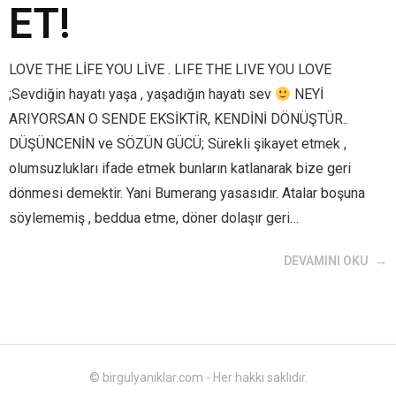
ET!
LOVE THE LİFE YOU LİVE . LIFE THE LIVE YOU LOVE
;Sevdiğin hayatı yaşa , yaşadığın hayatı sev
NEYİ
ARIYORSAN O SENDE EKSİKTİR, KENDİNİ DÖNÜŞTÜR..
DÜŞÜNCENİN ve SÖZÜN GÜCÜ; Sürekli şikayet etmek ,
olumsuzlukları ifade etmek bunların katlanarak bize geri
dönmesi demektir. Yani Bumerang yasasıdır. Atalar boşuna
söylememiş , beddua etme, döner dolaşır geri…
DEVAMINI OKU
© birgulyaniklar.com - Her hakkı saklıdır.