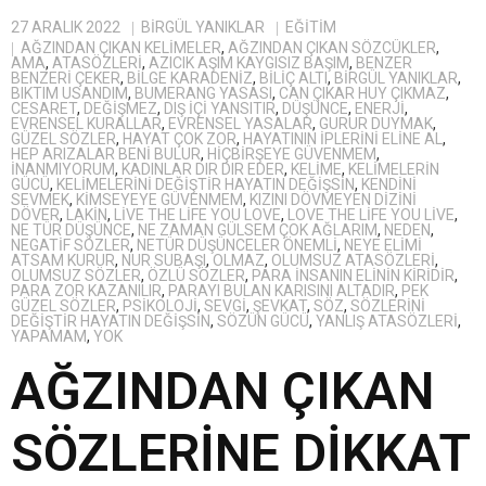
27 ARALIK 2022
BIRGÜL YANIKLAR
EĞITIM
AĞZINDAN ÇIKAN KELIMELER
,
AĞZINDAN ÇIKAN SÖZCÜKLER
,
AMA
,
ATASÖZLERI
,
AZICIK AŞIM KAYGISIZ BAŞIM
,
BENZER
BENZERI ÇEKER
,
BILGE KARADENIZ
,
BILIÇ ALTI
,
BİRGÜL YANIKLAR
,
BIKTIM USANDIM
,
BUMERANG YASASI
,
CAN ÇIKAR HUY ÇIKMAZ
,
CESARET
,
DEĞIŞMEZ
,
DIŞ IÇI YANSITIR
,
DÜŞÜNCE
,
ENERJI
,
EVRENSEL KURALLAR
,
EVRENSEL YASALAR
,
GURUR DUYMAK
,
GÜZEL SÖZLER
,
HAYAT ÇOK ZOR
,
HAYATININ IPLERINI ELINE AL
,
HEP ARIZALAR BENI BULUR
,
HIÇBIRŞEYE GÜVENMEM
,
INANMIYORUM
,
KADINLAR DIR DIR EDER
,
KELIME
,
KELIMELERIN
GÜCÜ
,
KELIMELERINI DEĞIŞTIR HAYATIN DEĞIŞSIN
,
KENDINI
SEVMEK
,
KIMSEYEYE GÜVENMEM
,
KIZINI DÖVMEYEN DIZINI
DÖVER
,
LAKIN
,
LIVE THE LIFE YOU LOVE
,
LOVE THE LIFE YOU LIVE
,
NE TÜR DÜŞÜNCE
,
NE ZAMAN GÜLSEM ÇOK AĞLARIM
,
NEDEN
,
NEGATIF SÖZLER
,
NETÜR DÜŞÜNCELER ÖNEMLI
,
NEYE ELIMI
ATSAM KURUR
,
NUR SUBAŞI
,
OLMAZ
,
OLUMSUZ ATASÖZLERI
,
OLUMSUZ SÖZLER
,
ÖZLÜ SÖZLER
,
PARA INSANIN ELININ KIRIDIR
,
PARA ZOR KAZANILIR
,
PARAYI BULAN KARISINI ALTADIR
,
PEK
GÜZEL SÖZLER
,
PSIKOLOJI
,
SEVGI
,
ŞEVKAT
,
SÖZ
,
SÖZLERINI
DEĞIŞTIR HAYATIN DEĞIŞSIN
,
SÖZÜN GÜCÜ
,
YANLIŞ ATASÖZLERI
,
YAPAMAM
,
YOK
AĞZINDAN ÇIKAN
SÖZLERİNE DİKKAT