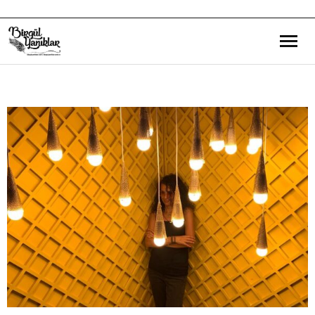
Bana Dair
Eğitim Yazılarım
Gezi ve Kültür Yazılarım
Röportajlarım
Destek Olduğum Projeler
Yürüttüğüm Projeler