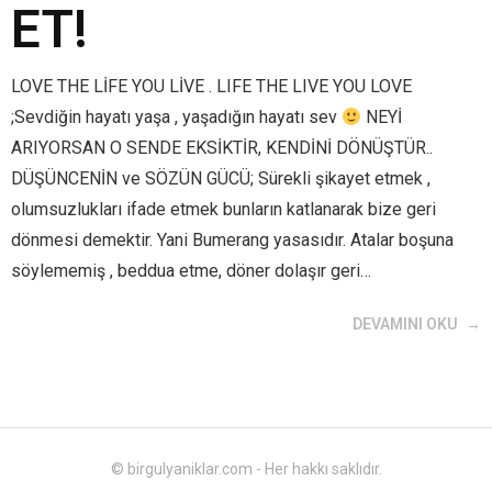
ET!
LOVE THE LİFE YOU LİVE . LIFE THE LIVE YOU LOVE
;Sevdiğin hayatı yaşa , yaşadığın hayatı sev
NEYİ
ARIYORSAN O SENDE EKSİKTİR, KENDİNİ DÖNÜŞTÜR..
DÜŞÜNCENİN ve SÖZÜN GÜCÜ; Sürekli şikayet etmek ,
olumsuzlukları ifade etmek bunların katlanarak bize geri
dönmesi demektir. Yani Bumerang yasasıdır. Atalar boşuna
söylememiş , beddua etme, döner dolaşır geri…
DEVAMINI OKU
© birgulyaniklar.com - Her hakkı saklıdır.