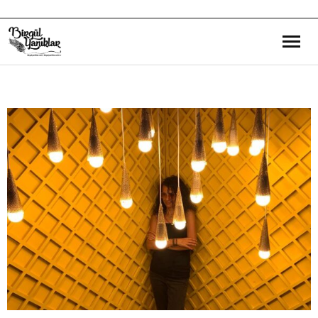
Bana Dair
Eğitim Yazılarım
Gezi ve Kültür Yazılarım
Röportajlarım
Destek Olduğum Projeler
Yürüttüğüm Projeler