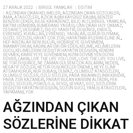
27 ARALIK 2022
BIRGÜL YANIKLAR
EĞITIM
AĞZINDAN ÇIKAN KELIMELER
,
AĞZINDAN ÇIKAN SÖZCÜKLER
,
AMA
,
ATASÖZLERI
,
AZICIK AŞIM KAYGISIZ BAŞIM
,
BENZER
BENZERI ÇEKER
,
BILGE KARADENIZ
,
BILIÇ ALTI
,
BİRGÜL YANIKLAR
,
BIKTIM USANDIM
,
BUMERANG YASASI
,
CAN ÇIKAR HUY ÇIKMAZ
,
CESARET
,
DEĞIŞMEZ
,
DIŞ IÇI YANSITIR
,
DÜŞÜNCE
,
ENERJI
,
EVRENSEL KURALLAR
,
EVRENSEL YASALAR
,
GURUR DUYMAK
,
GÜZEL SÖZLER
,
HAYAT ÇOK ZOR
,
HAYATININ IPLERINI ELINE AL
,
HEP ARIZALAR BENI BULUR
,
HIÇBIRŞEYE GÜVENMEM
,
INANMIYORUM
,
KADINLAR DIR DIR EDER
,
KELIME
,
KELIMELERIN
GÜCÜ
,
KELIMELERINI DEĞIŞTIR HAYATIN DEĞIŞSIN
,
KENDINI
SEVMEK
,
KIMSEYEYE GÜVENMEM
,
KIZINI DÖVMEYEN DIZINI
DÖVER
,
LAKIN
,
LIVE THE LIFE YOU LOVE
,
LOVE THE LIFE YOU LIVE
,
NE TÜR DÜŞÜNCE
,
NE ZAMAN GÜLSEM ÇOK AĞLARIM
,
NEDEN
,
NEGATIF SÖZLER
,
NETÜR DÜŞÜNCELER ÖNEMLI
,
NEYE ELIMI
ATSAM KURUR
,
NUR SUBAŞI
,
OLMAZ
,
OLUMSUZ ATASÖZLERI
,
OLUMSUZ SÖZLER
,
ÖZLÜ SÖZLER
,
PARA INSANIN ELININ KIRIDIR
,
PARA ZOR KAZANILIR
,
PARAYI BULAN KARISINI ALTADIR
,
PEK
GÜZEL SÖZLER
,
PSIKOLOJI
,
SEVGI
,
ŞEVKAT
,
SÖZ
,
SÖZLERINI
DEĞIŞTIR HAYATIN DEĞIŞSIN
,
SÖZÜN GÜCÜ
,
YANLIŞ ATASÖZLERI
,
YAPAMAM
,
YOK
AĞZINDAN ÇIKAN
SÖZLERİNE DİKKAT