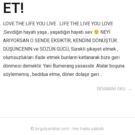
ET!
LOVE THE LİFE YOU LİVE . LIFE THE LIVE YOU LOVE
;Sevdiğin hayatı yaşa , yaşadığın hayatı sev
NEYİ
ARIYORSAN O SENDE EKSİKTİR, KENDİNİ DÖNÜŞTÜR..
DÜŞÜNCENİN ve SÖZÜN GÜCÜ; Sürekli şikayet etmek ,
olumsuzlukları ifade etmek bunların katlanarak bize geri
dönmesi demektir. Yani Bumerang yasasıdır. Atalar boşuna
söylememiş , beddua etme, döner dolaşır geri…
DEVAMINI OKU
© birgulyaniklar.com - Her hakkı saklıdır.