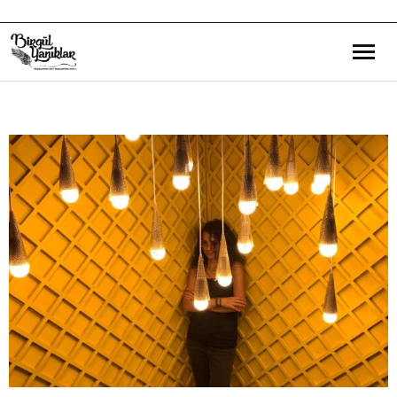
Bana Dair
Eğitim Yazılarım
Gezi ve Kültür Yazılarım
Röportajlarım
Destek Olduğum Projeler
Yürüttüğüm Projeler