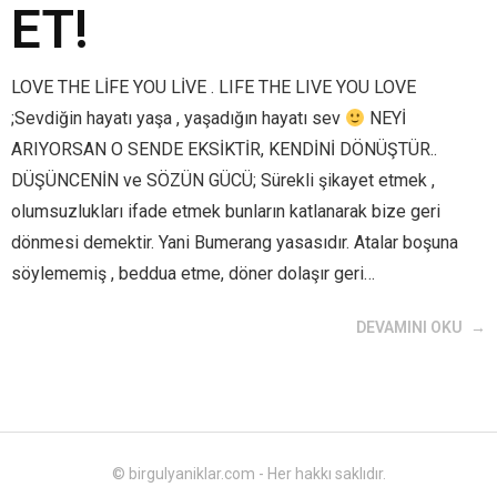
ET!
LOVE THE LİFE YOU LİVE . LIFE THE LIVE YOU LOVE
;Sevdiğin hayatı yaşa , yaşadığın hayatı sev
NEYİ
ARIYORSAN O SENDE EKSİKTİR, KENDİNİ DÖNÜŞTÜR..
DÜŞÜNCENİN ve SÖZÜN GÜCÜ; Sürekli şikayet etmek ,
olumsuzlukları ifade etmek bunların katlanarak bize geri
dönmesi demektir. Yani Bumerang yasasıdır. Atalar boşuna
söylememiş , beddua etme, döner dolaşır geri…
DEVAMINI OKU
© birgulyaniklar.com - Her hakkı saklıdır.