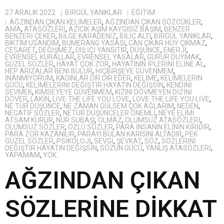
27 ARALIK 2022
BIRGÜL YANIKLAR
EĞITIM
AĞZINDAN ÇIKAN KELIMELER
,
AĞZINDAN ÇIKAN SÖZCÜKLER
,
AMA
,
ATASÖZLERI
,
AZICIK AŞIM KAYGISIZ BAŞIM
,
BENZER
BENZERI ÇEKER
,
BILGE KARADENIZ
,
BILIÇ ALTI
,
BİRGÜL YANIKLAR
,
BIKTIM USANDIM
,
BUMERANG YASASI
,
CAN ÇIKAR HUY ÇIKMAZ
,
CESARET
,
DEĞIŞMEZ
,
DIŞ IÇI YANSITIR
,
DÜŞÜNCE
,
ENERJI
,
EVRENSEL KURALLAR
,
EVRENSEL YASALAR
,
GURUR DUYMAK
,
GÜZEL SÖZLER
,
HAYAT ÇOK ZOR
,
HAYATININ IPLERINI ELINE AL
,
HEP ARIZALAR BENI BULUR
,
HIÇBIRŞEYE GÜVENMEM
,
INANMIYORUM
,
KADINLAR DIR DIR EDER
,
KELIME
,
KELIMELERIN
GÜCÜ
,
KELIMELERINI DEĞIŞTIR HAYATIN DEĞIŞSIN
,
KENDINI
SEVMEK
,
KIMSEYEYE GÜVENMEM
,
KIZINI DÖVMEYEN DIZINI
DÖVER
,
LAKIN
,
LIVE THE LIFE YOU LOVE
,
LOVE THE LIFE YOU LIVE
,
NE TÜR DÜŞÜNCE
,
NE ZAMAN GÜLSEM ÇOK AĞLARIM
,
NEDEN
,
NEGATIF SÖZLER
,
NETÜR DÜŞÜNCELER ÖNEMLI
,
NEYE ELIMI
ATSAM KURUR
,
NUR SUBAŞI
,
OLMAZ
,
OLUMSUZ ATASÖZLERI
,
OLUMSUZ SÖZLER
,
ÖZLÜ SÖZLER
,
PARA INSANIN ELININ KIRIDIR
,
PARA ZOR KAZANILIR
,
PARAYI BULAN KARISINI ALTADIR
,
PEK
GÜZEL SÖZLER
,
PSIKOLOJI
,
SEVGI
,
ŞEVKAT
,
SÖZ
,
SÖZLERINI
DEĞIŞTIR HAYATIN DEĞIŞSIN
,
SÖZÜN GÜCÜ
,
YANLIŞ ATASÖZLERI
,
YAPAMAM
,
YOK
AĞZINDAN ÇIKAN
SÖZLERİNE DİKKAT