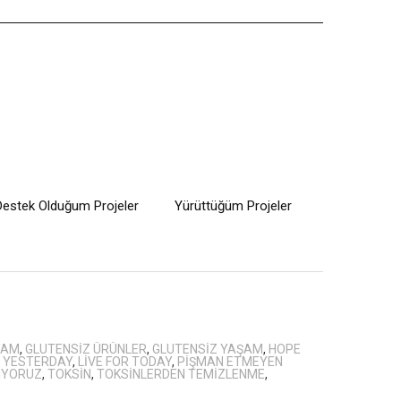
Destek Olduğum Projeler
Yürüttüğüm Projeler
YAM
,
GLUTENSIZ ÜRÜNLER
,
GLUTENSIZ YAŞAM
,
HOPE
 YESTERDAY
,
LIVE FOR TODAY
,
PIŞMAN ETMEYEN
ŞIYORUZ
,
TOKSIN
,
TOKSINLERDEN TEMIZLENME
,