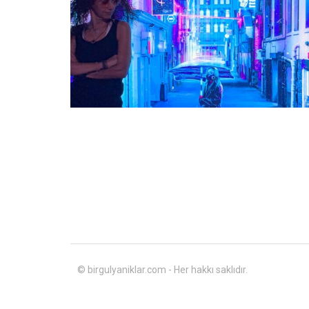
© birgulyaniklar.com - Her hakkı saklıdır.