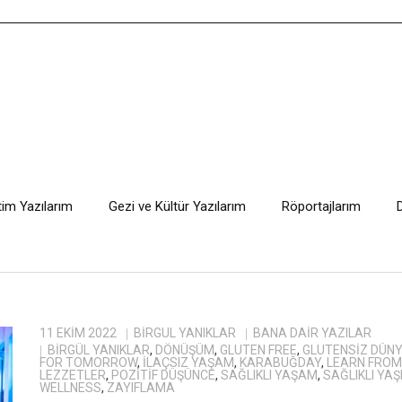
tim Yazılarım
Gezi ve Kültür Yazılarım
Röportajlarım
11 EKIM 2022
BIRGÜL YANIKLAR
BANA DAIR YAZILAR
BIRGÜL YANIKLAR
,
DÖNÜŞÜM
,
GLUTEN FREE
,
GLUTENSIZ DÜN
FOR TOMORROW
,
ILAÇSIZ YAŞAM
,
KARABUĞDAY
,
LEARN FROM
LEZZETLER
,
POZITIF DÜŞÜNCE
,
SAĞLIKLI YAŞAM
,
SAĞLIKLI YA
WELLNESS
,
ZAYIFLAMA