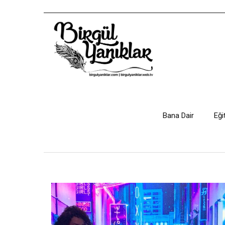
Bana Dair
Eği