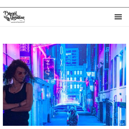
Bana Dair
Eğitim Yazılarım
Gezi ve Kültür Yazılarım
Röportajlarım
Destek Olduğum Projeler
Yürüttüğüm Projeler