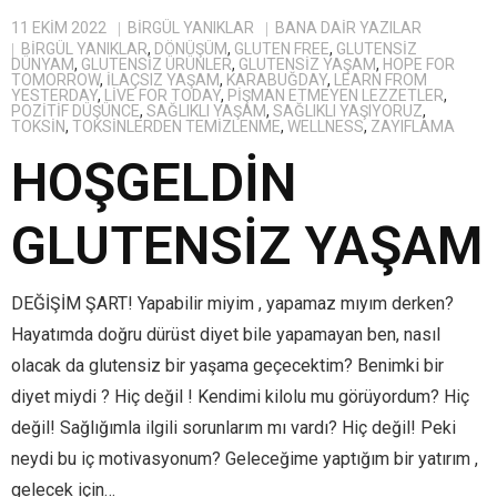
11 EKIM 2022
BIRGÜL YANIKLAR
BANA DAIR YAZILAR
BIRGÜL YANIKLAR
,
DÖNÜŞÜM
,
GLUTEN FREE
,
GLUTENSIZ
DÜNYAM
,
GLUTENSIZ ÜRÜNLER
,
GLUTENSIZ YAŞAM
,
HOPE FOR
TOMORROW
,
ILAÇSIZ YAŞAM
,
KARABUĞDAY
,
LEARN FROM
YESTERDAY
,
LIVE FOR TODAY
,
PIŞMAN ETMEYEN LEZZETLER
,
POZITIF DÜŞÜNCE
,
SAĞLIKLI YAŞAM
,
SAĞLIKLI YAŞIYORUZ
,
TOKSIN
,
TOKSINLERDEN TEMIZLENME
,
WELLNESS
,
ZAYIFLAMA
HOŞGELDİN
GLUTENSİZ YAŞAM
DEĞİŞİM ŞART! Yapabilir miyim , yapamaz mıyım derken?
Hayatımda doğru dürüst diyet bile yapamayan ben, nasıl
olacak da glutensiz bir yaşama geçecektim? Benimki bir
diyet miydi ? Hiç değil ! Kendimi kilolu mu görüyordum? Hiç
değil! Sağlığımla ilgili sorunlarım mı vardı? Hiç değil! Peki
neydi bu iç motivasyonum? Geleceğime yaptığım bir yatırım ,
gelecek için…