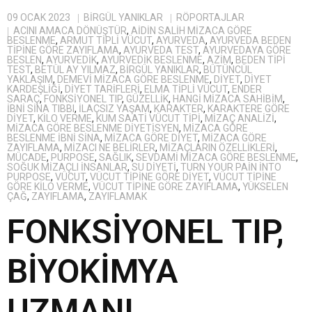
09 OCAK 2023
BIRGÜL YANIKLAR
RÖPORTAJLAR
ACINI AMACA DÖNÜŞTÜR
,
AIDIN SALIH MIZACA GÖRE
BESLENME
,
ARMUT TIPLI VÜCUT
,
AYURVEDA
,
AYURVEDA BEDEN
TIPINE GÖRE ZAYIFLAMA
,
AYURVEDA TEST
,
AYURVEDAYA GÖRE
BESLEN
,
AYURVEDIK
,
AYURVEDIK BESLENME
,
AZIM
,
BEDEN TIPI
TEST
,
BETÜL AY YILMAZ
,
BİRGÜL YANIKLAR
,
BÜTÜNCÜL
YAKLAŞIM
,
DEMEVI MIZACA GÖRE BESLENME
,
DIYET
,
DIYET
KARDEŞLIĞI
,
DIYET TARIFLERI
,
ELMA TIPLI VÜCUT
,
ENDER
SARAÇ
,
FONKSIYONEL TIP
,
GÜZELLIK
,
HANGI MIZACA SAHIBIM
,
IBNI SINA TIBBI
,
ILAÇSIZ YAŞAM
,
KARAKTER
,
KARAKTERE GÖRE
DIYET
,
KILO VERME
,
KUM SAATI VÜCUT TIPI
,
MIZAÇ ANALIZI
,
MIZACA GÖRE BESLENME DIYETISYEN
,
MIZACA GÖRE
BESLENME IBNI SINA
,
MIZACA GÖRE DIYET
,
MIZACA GÖRE
ZAYIFLAMA
,
MIZACI NE BELIRLER
,
MIZAÇLARIN ÖZELLIKLERI
,
MÜCADE
,
PURPOSE
,
SAĞLIK
,
SEVDAMI MIZACA GÖRE BESLENME
,
SOĞUK MIZAÇLI INSANLAR
,
SU DIYETI
,
TURN YOUR PAIN INTO
PURPOSE
,
VÜCUT
,
VÜCUT TIPINE GÖRE DIYET
,
VÜCUT TIPINE
GÖRE KILO VERME
,
VÜCUT TIPINE GÖRE ZAYIFLAMA
,
YÜKSELEN
ÇAĞ
,
ZAYIFLAMA
,
ZAYIFLAMAK
FONKSİYONEL TIP,
BİYOKİMYA
UZMANI