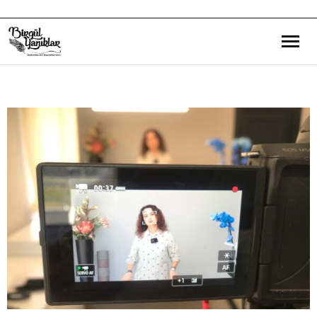
Bana Dair
Eğitim Yazılarım
Gezi ve Kültür Yazılarım
Röportajlarım
Destek Olduğum Projeler
Yürüttüğüm Projeler