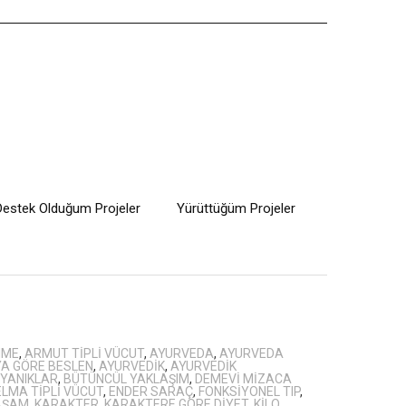
Destek Olduğum Projeler
Yürüttüğüm Projeler
NME
,
ARMUT TIPLI VÜCUT
,
AYURVEDA
,
AYURVEDA
A GÖRE BESLEN
,
AYURVEDIK
,
AYURVEDIK
 YANIKLAR
,
BÜTÜNCÜL YAKLAŞIM
,
DEMEVI MIZACA
ELMA TIPLI VÜCUT
,
ENDER SARAÇ
,
FONKSIYONEL TIP
,
YAŞAM
,
KARAKTER
,
KARAKTERE GÖRE DIYET
,
KILO