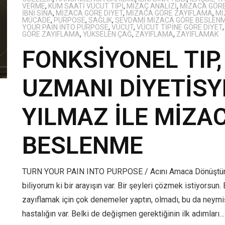
VERME
,
KUM SAATI VÜCUT TIPI
,
MIZAÇ ANALIZI
,
MIZACA GÖRE
IBNI SINA
,
MIZACA GÖRE DIYET
,
MIZACA GÖRE ZAYIFLAMA
,
MI
MÜCADE
,
PURPOSE
,
SAĞLIK
,
SEVDAMI MIZACA GÖRE BESLEN
YOUR PAIN INTO PURPOSE
,
VÜCUT
,
VÜCUT TIPINE GÖRE DIYET
GÖRE ZAYIFLAMA
,
YÜKSELEN ÇAĞ
,
ZAYIFLAMA
,
ZAYIFLAMAK
FONKSİYONEL TIP,
UZMANI DİYETİSY
YILMAZ İLE MİZA
BESLENME
TURN YOUR PAIN INTO PURPOSE / Acını Amaca Dönüştü
biliyorum ki bir arayışın var. Bir şeyleri çözmek istiyorsun.
zayıflamak için çok denemeler yaptın, olmadı, bu da neymi
hastalığın var. Belki de değişmen gerektiğinin ilk adımları…