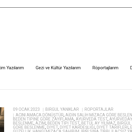
tim Yazılarım
Gezi ve Kültür Yazılarım
Röportajlarım
09 OCAK 2023
BIRGÜL YANIKLAR
RÖPORTAJLAR
ACINI AMACA DÖNÜŞTÜR
,
AIDIN SALIH MIZACA GÖRE BESLE
BEDEN TIPINE GÖRE ZAYIFLAMA
,
AYURVEDA TEST
,
AYURVEDAY
BESLENME
,
AZIM
,
BEDEN TIPI TEST
,
BETÜL AY YILMAZ
,
BİRGÜL
GÖRE BESLENME
,
DIYET
,
DIYET KARDEŞLIĞI
,
DIYET TARIFLERI
,
GÜZELLIK
,
HANGI MIZACA SAHIBIM
,
IBNI SINA TIBBI
,
ILAÇSIZ 