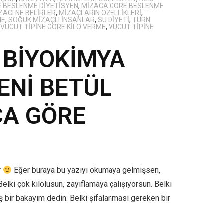
 BESLENME DIYETISYEN
,
MIZACA GÖRE BESLENME
ZACI NE BELIRLER
,
MIZAÇLARIN ÖZELLIKLERI
,
ME
,
SOĞUK MIZAÇLI INSANLAR
,
SU DIYETI
,
TURN
,
VÜCUT TIPINE GÖRE KILO VERME
,
VÜCUT TIPINE
 BİYOKİMYA
ENİ BETÜL
CA GÖRE
r
Eğer buraya bu yazıyı okumaya gelmişsen,
 Belki çok kilolusun, zayıflamaya çalışıyorsun. Belki
ş bir bakayım dedin. Belki şifalanması gereken bir