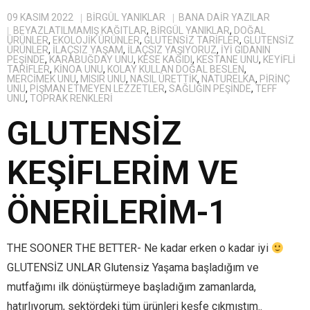
09 KASIM 2022
BIRGÜL YANIKLAR
BANA DAIR YAZILAR
BEYAZLATILMAMIŞ KAĞITLAR
,
BİRGÜL YANIKLAR
,
DOĞAL
ÜRÜNLER
,
EKOLOJIK ÜRÜNLER
,
GLUTENSIZ TARIFLER
,
GLUTENSIZ
ÜRÜNLER
,
ILAÇSIZ YAŞAM
,
ILAÇSIZ YAŞIYORUZ
,
IYI GIDANIN
PEŞINDE
,
KARABUĞDAY UNU
,
KESE KAĞIDI
,
KESTANE UNU
,
KEYIFLI
TARIFLER
,
KINOA UNU
,
KOLAY KULLAN DOĞAL BESLEN
,
MERCIMEK UNU
,
MISIR UNU
,
NASIL ÜRETTIK
,
NATURELKA
,
PIRINÇ
UNU
,
PIŞMAN ETMEYEN LEZZETLER
,
SAĞLIĞIN PEŞINDE
,
TEFF
UNU
,
TOPRAK RENKLERI
GLUTENSİZ
KEŞİFLERİM VE
ÖNERİLERİM-1
THE SOONER THE BETTER- Ne kadar erken o kadar iyi
GLUTENSİZ UNLAR Glutensiz Yaşama başladığım ve
mutfağımı ilk dönüştürmeye başladığım zamanlarda,
hatırlıyorum, sektördeki tüm ürünleri keşfe çıkmıştım..