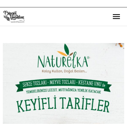
Bana Dair
Eğitim Yazılarım
Gezi ve Kültür Yazılarım
Röportajlarım
Destek Olduğum Projeler
Yürüttüğüm Projeler