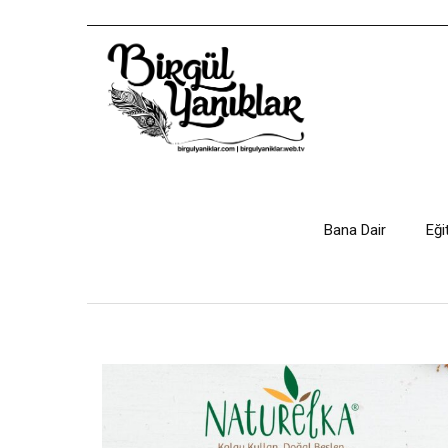
Bana Dair
Eği