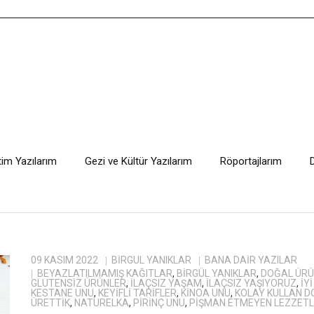
tim Yazılarım
Gezi ve Kültür Yazılarım
Röportajlarım
09 KASIM 2022
BIRGÜL YANIKLAR
BANA DAIR YAZILAR
BEYAZLATILMAMIŞ KAĞITLAR
,
BİRGÜL YANIKLAR
,
DOĞAL ÜRÜ
GLUTENSIZ ÜRÜNLER
,
ILAÇSIZ YAŞAM
,
ILAÇSIZ YAŞIYORUZ
,
IY
KESTANE UNU
,
KEYIFLI TARIFLER
,
KINOA UNU
,
KOLAY KULLAN D
ÜRETTIK
,
NATURELKA
,
PIRINÇ UNU
,
PIŞMAN ETMEYEN LEZZET