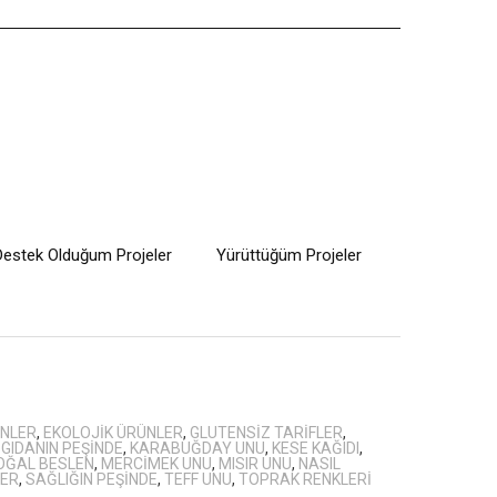
Destek Olduğum Projeler
Yürüttüğüm Projeler
NLER
,
EKOLOJIK ÜRÜNLER
,
GLUTENSIZ TARIFLER
,
I GIDANIN PEŞINDE
,
KARABUĞDAY UNU
,
KESE KAĞIDI
,
OĞAL BESLEN
,
MERCIMEK UNU
,
MISIR UNU
,
NASIL
LER
,
SAĞLIĞIN PEŞINDE
,
TEFF UNU
,
TOPRAK RENKLERI