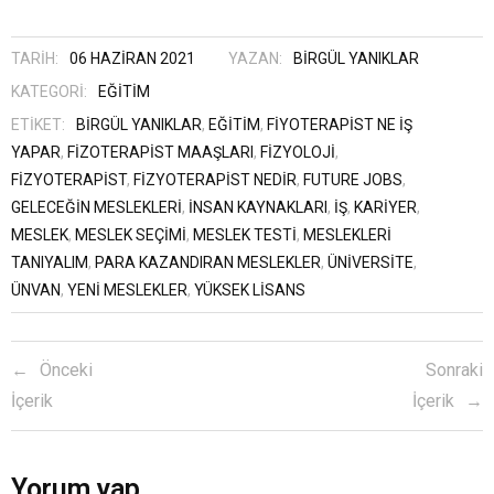
TARIH:
06 HAZIRAN 2021
YAZAN:
BIRGÜL YANIKLAR
KATEGORI:
EĞITIM
ETIKET:
BIRGÜL YANIKLAR
,
EĞITIM
,
FIYOTERAPIST NE IŞ
YAPAR
,
FIZOTERAPIST MAAŞLARI
,
FIZYOLOJI
,
FIZYOTERAPIST
,
FIZYOTERAPIST NEDIR
,
FUTURE JOBS
,
GELECEĞIN MESLEKLERI
,
INSAN KAYNAKLARI
,
IŞ
,
KARIYER
,
MESLEK
,
MESLEK SEÇIMI
,
MESLEK TESTI
,
MESLEKLERI
TANIYALIM
,
PARA KAZANDIRAN MESLEKLER
,
ÜNIVERSITE
,
ÜNVAN
,
YENI MESLEKLER
,
YÜKSEK LISANS
Önceki
Sonraki
İçerik
İçerik
Yorum yap