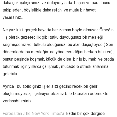
daha çok çalışırsınız ve dolayısıyla da başarı ve para bunu
takip eder , böylelikle daha refah ve mutlu bir hayat
yaşarsınız..
Ne yazık ki, gerçek hayatta her zaman böyle olmuyor. Örneğin
, iş olarak gazetecilik gibi tutku duyduğunuz bir mesleği
seçmişseniz ve tutkulu olduğunuz bu alan düşüşteyse ( Son
dönemlerde bu mesleğin ne yöne evrildiğini herkes bilirken) ,
bunun peşinde koşmak, küçük de olsa bir iş bulmak ve orada
tutunmak için yıllarca çalışmak , mücadele etmek anlamına
gelebilir.
Ayrıca bulabildiğiniz işler sizi gecindirecek bir gelir
oluşturmuyorsa, çalışıyor olsanız bile faturaları ödemekte
zorlanabilirsiniz.
Forbes’tan ,
The New York Times’a
kadar bir çok dergide