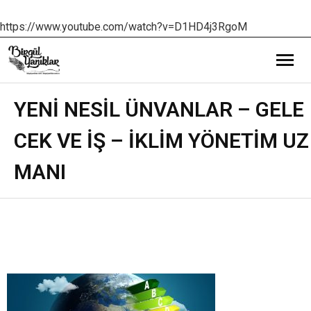
https://www.youtube.com/watch?v=D1HD4j3RgoM
Bana Dair
YENİ NESİL ÜNVANLAR – GELE
CEK VE İŞ – İKLİM YÖNETİM UZ
Eğitim Yazılarım
MANI
Gezi ve Kültür Yazılarım
Röportajlarım
Destek Olduğum Projeler
Yürüttüğüm Projeler