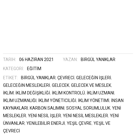
TARIH:
06 HAZIRAN 2021
YAZAN:
BIRGÜL YANIKLAR
KATEGORI:
EĞITIM
ETIKET:
BIRGÜL YANIKLAR
,
ÇEVRECI
,
GELECEĞIN IŞLERI
,
GELECEĞIN MESLEKLERI
,
GELECEK
,
GELECEK VE MESLEK
,
IKLIM
,
IKLIM DEĞIŞIKLIĞI
,
IKLIM KONTROLÜ
,
IKLIM UZMANI
,
IKLIM UZMANLIĞI
,
IKLIM YÖNETICILIĞI
,
IKLIM YÖNETIMI
,
INSAN
KAYNAKLARI
,
KARBON SALIMINI
,
SOSYAL SORUMLULUK
,
YENI
MESLEKLER
,
YENI NESIL IŞLER
,
YENI NESIL MESLEKLER
,
YENI
ÜNVANLAR
,
YENILEBILIR ENERJI
,
YEŞIL ÇEVRE
,
YEŞIL VE
ÇEVRECI