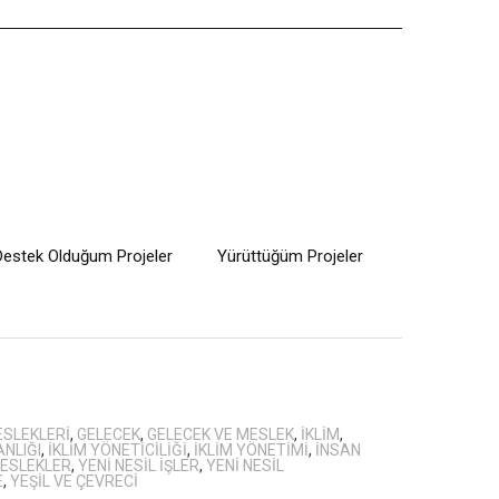
Destek Olduğum Projeler
Yürüttüğüm Projeler
ESLEKLERI
,
GELECEK
,
GELECEK VE MESLEK
,
IKLIM
,
ANLIĞI
,
IKLIM YÖNETICILIĞI
,
IKLIM YÖNETIMI
,
INSAN
MESLEKLER
,
YENI NESIL IŞLER
,
YENI NESIL
E
,
YEŞIL VE ÇEVRECI