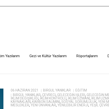
tim Yazılarım
Gezi ve Kültür Yazılarım
Röportajlarım
06 HAZIRAN 2021
BIRGÜL YANIKLAR
EĞITIM
BIRGÜL YANIKLAR
,
ÇEVRECI
,
GELECEĞIN IŞLERI
,
GELECEĞIN M
IKLIM DEĞIŞIKLIĞI
,
IKLIM KONTROLÜ
,
IKLIM UZMANI
,
IKLIM UZM
KAYNAKLARI
,
KARBON SALIMINI
,
SOSYAL SORUMLULUK
,
YENI 
MESLEKLER
,
YENI ÜNVANLAR
,
YENILEBILIR ENERJI
,
YEŞIL ÇEVR