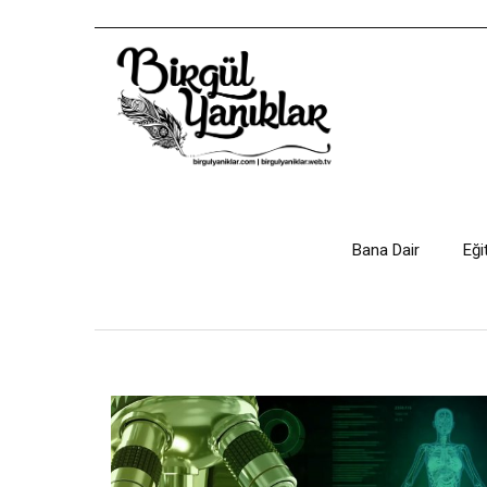
Bana Dair
Eği