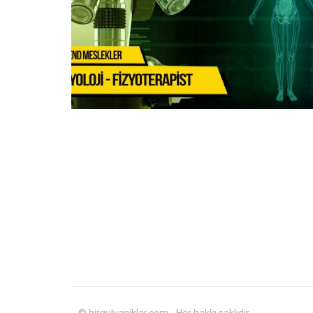
© birgulyaniklar.com - Her hakkı saklıdır.