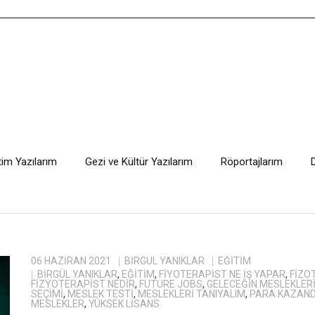
tim Yazılarım
Gezi ve Kültür Yazılarım
Röportajlarım
06 HAZIRAN 2021
BIRGÜL YANIKLAR
EĞITIM
BIRGÜL YANIKLAR
,
EĞITIM
,
FIYOTERAPIST NE IŞ YAPAR
,
FIZO
FIZYOTERAPIST NEDIR
,
FUTURE JOBS
,
GELECEĞIN MESLEKLER
SEÇIMI
,
MESLEK TESTI
,
MESLEKLERI TANIYALIM
,
PARA KAZAND
MESLEKLER
,
YÜKSEK LISANS