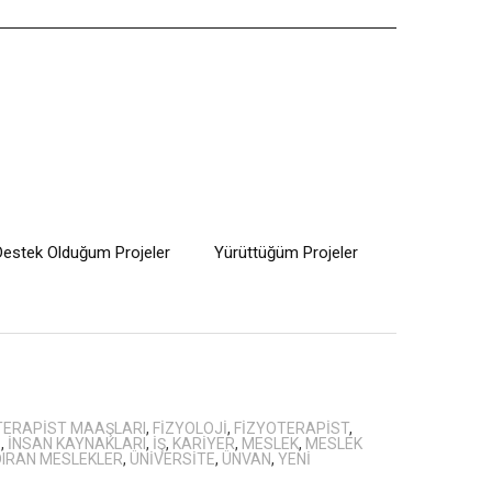
Destek Olduğum Projeler
Yürüttüğüm Projeler
TERAPIST MAAŞLARI
,
FIZYOLOJI
,
FIZYOTERAPIST
,
I
,
INSAN KAYNAKLARI
,
IŞ
,
KARIYER
,
MESLEK
,
MESLEK
IRAN MESLEKLER
,
ÜNIVERSITE
,
ÜNVAN
,
YENI