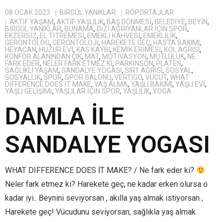
08 OCAK 2023
BIRGÜL YANIKLAR
RÖPORTAJLAR
AKTIF YAŞAM
,
AKTIF YAŞLILIK
,
BAŞ DÖNMESI
,
BELEDIYE
,
BEYIN
,
BIRGÜL YANIKLAR
,
BUNAMA
,
DIZI AĞRIYANLAR IÇIN SPOR
,
EKZERSIZ
,
EL TITREMESI
,
EMEKLI KAHVESI
,
EMEKLILIK
,
GERONTOLOG
,
GERONTOLOJI
,
HAREKETE GEÇ
,
HASTA BAKIMI
,
HEYACAN
,
HUZUR EVI
,
KAS KAYBI
,
KEMIK ERIMESI
,
KOL AĞRISI
,
KONFOR ALANINDAN ÇIK
,
MAT
,
MOTIVASYON
,
MUTLULUK
,
NE
FARK EDER
,
NELER FARK ETMEZ KI
,
PARKINSON
,
PLATES
,
SAĞLIKLI YAŞAM
,
SANDALYE YOGASI
,
SIRT AĞRISI
,
SOSYAL
,
SOSYALLIK
,
SPOR
,
SPOR SALONU
,
VERTIGO
,
VÜCUT
,
WHAT
DIFFERENCE DOES IT MAKE
,
YAŞ ALMA
,
YAŞLI BAKIMI
,
YAŞLI EVI
,
YAŞLI GELIŞIMI
,
YAŞLILAR IÇIN SPOR
,
YAŞLILIK
,
YOGA
DAMLA İLE
SANDALYE YOGASI
WHAT DIFFERENCE DOES İT MAKE? / Ne fark eder ki?
Neler fark etmez ki? Harekete geç, ne kadar erken olursa o
kadar iyi.. Beynini seviyorsan , akılla yaş almak istiyorsan ,
Harekete geç! Vücudunu seviyorsan, sağlıkla yaş almak