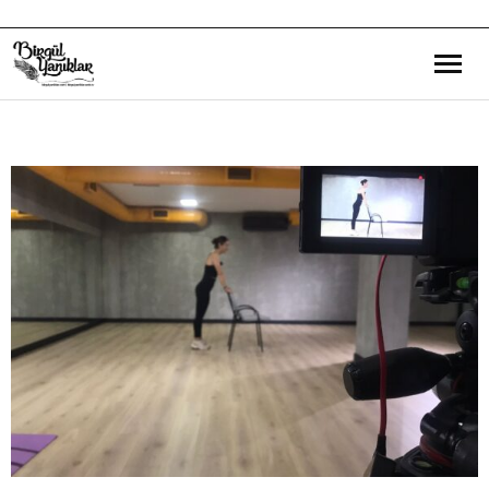
Bana Dair
Eğitim Yazılarım
Gezi ve Kültür Yazılarım
Röportajlarım
Destek Olduğum Projeler
Yürüttüğüm Projeler