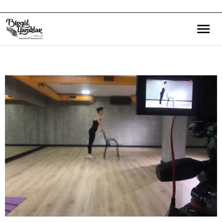
Bana Dair
Eğitim Yazılarım
Gezi ve Kültür Yazılarım
Röportajlarım
Destek Olduğum Projeler
Yürüttüğüm Projeler