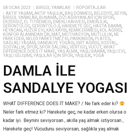
08 OCAK 2023
BIRGÜL YANIKLAR
RÖPORTAJLAR
AKTIF YAŞAM
,
AKTIF YAŞLILIK
,
BAŞ DÖNMESI
,
BELEDIYE
,
BEYIN
,
BIRGÜL YANIKLAR
,
BUNAMA
,
DIZI AĞRIYANLAR IÇIN SPOR
,
EKZERSIZ
,
EL TITREMESI
,
EMEKLI KAHVESI
,
EMEKLILIK
,
GERONTOLOG
,
GERONTOLOJI
,
HAREKETE GEÇ
,
HASTA BAKIMI
,
HEYACAN
,
HUZUR EVI
,
KAS KAYBI
,
KEMIK ERIMESI
,
KOL AĞRISI
,
KONFOR ALANINDAN ÇIK
,
MAT
,
MOTIVASYON
,
MUTLULUK
,
NE
FARK EDER
,
NELER FARK ETMEZ KI
,
PARKINSON
,
PLATES
,
SAĞLIKLI YAŞAM
,
SANDALYE YOGASI
,
SIRT AĞRISI
,
SOSYAL
,
SOSYALLIK
,
SPOR
,
SPOR SALONU
,
VERTIGO
,
VÜCUT
,
WHAT
DIFFERENCE DOES IT MAKE
,
YAŞ ALMA
,
YAŞLI BAKIMI
,
YAŞLI EVI
,
YAŞLI GELIŞIMI
,
YAŞLILAR IÇIN SPOR
,
YAŞLILIK
,
YOGA
DAMLA İLE
SANDALYE YOGASI
WHAT DIFFERENCE DOES İT MAKE? / Ne fark eder ki?
Neler fark etmez ki? Harekete geç, ne kadar erken olursa o
kadar iyi.. Beynini seviyorsan , akılla yaş almak istiyorsan ,
Harekete geç! Vücudunu seviyorsan, sağlıkla yaş almak