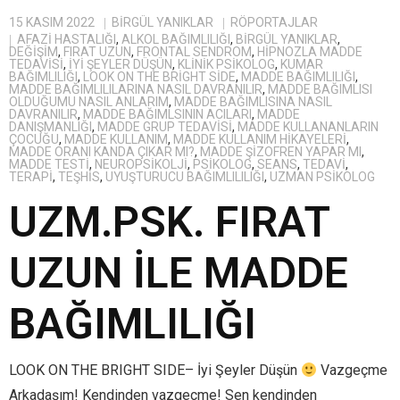
15 KASIM 2022
BIRGÜL YANIKLAR
RÖPORTAJLAR
AFAZI HASTALIĞI
,
ALKOL BAĞIMLILIĞI
,
BIRGÜL YANIKLAR
,
DEĞIŞIM
,
FIRAT UZUN
,
FRONTAL SENDROM
,
HIPNOZLA MADDE
TEDAVISI
,
IYI ŞEYLER DÜŞÜN
,
KLINIK PSIKOLOG
,
KUMAR
BAĞIMLILIĞI
,
LOOK ON THE BRIGHT SIDE
,
MADDE BAĞIMLILIĞI
,
MADDE BAĞIMLILILARINA NASIL DAVRANILIR
,
MADDE BAĞIMLISI
OLDUĞUMU NASIL ANLARIM
,
MADDE BAĞIMLISINA NASIL
DAVRANILIR
,
MADDE BAĞIMLSININ ACILARI
,
MADDE
DANIŞMANLIĞI
,
MADDE GRUP TEDAVISI
,
MADDE KULLANANLARIN
ÇOCUĞU
,
MADDE KULLANIM
,
MADDE KULLANIM HIKAYELERI
,
MADDE ORANI KANDA ÇIKAR MI?
,
MADDE ŞIZOFREN YAPAR MI
,
MADDE TESTI
,
NEUROPSIKOLJI
,
PSIKOLOG
,
SEANS
,
TEDAVI
,
TERAPI
,
TEŞHIS
,
UYUŞTURUCU BAĞIMLILILIĞI
,
UZMAN PSIKOLOG
UZM.PSK. FIRAT
UZUN İLE MADDE
BAĞIMLILIĞI
LOOK ON THE BRIGHT SIDE– İyi Şeyler Düşün
Vazgeçme
Arkadaşım! Kendinden vazgeçme! Sen kendinden