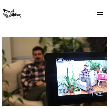
Bana Dair
Eğitim Yazılarım
Gezi ve Kültür Yazılarım
Röportajlarım
Destek Olduğum Projeler
Yürüttüğüm Projeler