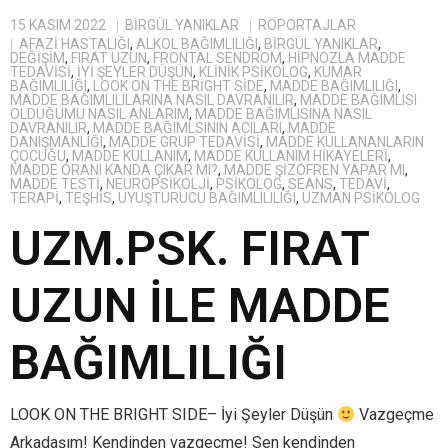
15 KASIM 2022
BIRGÜL YANIKLAR
RÖPORTAJLAR
AFAZI HASTALIĞI
,
ALKOL BAĞIMLILIĞI
,
BIRGÜL YANIKLAR
,
DEĞIŞIM
,
FIRAT UZUN
,
FRONTAL SENDROM
,
HIPNOZLA MADDE
TEDAVISI
,
IYI ŞEYLER DÜŞÜN
,
KLINIK PSIKOLOG
,
KUMAR
BAĞIMLILIĞI
,
LOOK ON THE BRIGHT SIDE
,
MADDE BAĞIMLILIĞI
,
MADDE BAĞIMLILILARINA NASIL DAVRANILIR
,
MADDE BAĞIMLISI
OLDUĞUMU NASIL ANLARIM
,
MADDE BAĞIMLISINA NASIL
DAVRANILIR
,
MADDE BAĞIMLSININ ACILARI
,
MADDE
DANIŞMANLIĞI
,
MADDE GRUP TEDAVISI
,
MADDE KULLANANLARIN
ÇOCUĞU
,
MADDE KULLANIM
,
MADDE KULLANIM HIKAYELERI
,
MADDE ORANI KANDA ÇIKAR MI?
,
MADDE ŞIZOFREN YAPAR MI
,
MADDE TESTI
,
NEUROPSIKOLJI
,
PSIKOLOG
,
SEANS
,
TEDAVI
,
TERAPI
,
TEŞHIS
,
UYUŞTURUCU BAĞIMLILILIĞI
,
UZMAN PSIKOLOG
UZM.PSK. FIRAT
UZUN İLE MADDE
BAĞIMLILIĞI
LOOK ON THE BRIGHT SIDE– İyi Şeyler Düşün
Vazgeçme
Arkadaşım! Kendinden vazgeçme! Sen kendinden