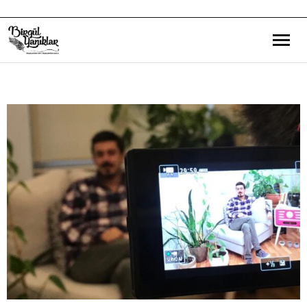
Bana Dair
Eğitim Yazılarım
Gezi ve Kültür Yazılarım
Röportajlarım
Destek Olduğum Projeler
Yürüttüğüm Projeler