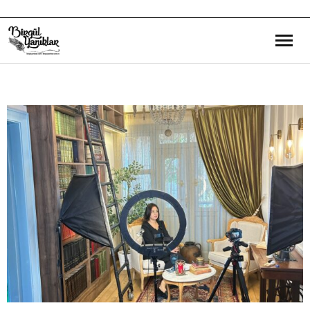
Bana Dair
Eğitim Yazılarım
Gezi ve Kültür Yazılarım
Röportajlarım
Destek Olduğum Projeler
Yürüttüğüm Projeler