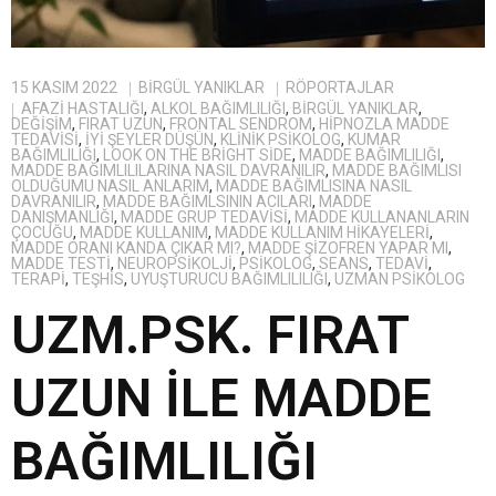
15 KASIM 2022
BIRGÜL YANIKLAR
RÖPORTAJLAR
AFAZI HASTALIĞI
,
ALKOL BAĞIMLILIĞI
,
BIRGÜL YANIKLAR
,
DEĞIŞIM
,
FIRAT UZUN
,
FRONTAL SENDROM
,
HIPNOZLA MADDE
TEDAVISI
,
IYI ŞEYLER DÜŞÜN
,
KLINIK PSIKOLOG
,
KUMAR
BAĞIMLILIĞI
,
LOOK ON THE BRIGHT SIDE
,
MADDE BAĞIMLILIĞI
,
MADDE BAĞIMLILILARINA NASIL DAVRANILIR
,
MADDE BAĞIMLISI
OLDUĞUMU NASIL ANLARIM
,
MADDE BAĞIMLISINA NASIL
DAVRANILIR
,
MADDE BAĞIMLSININ ACILARI
,
MADDE
DANIŞMANLIĞI
,
MADDE GRUP TEDAVISI
,
MADDE KULLANANLARIN
ÇOCUĞU
,
MADDE KULLANIM
,
MADDE KULLANIM HIKAYELERI
,
MADDE ORANI KANDA ÇIKAR MI?
,
MADDE ŞIZOFREN YAPAR MI
,
MADDE TESTI
,
NEUROPSIKOLJI
,
PSIKOLOG
,
SEANS
,
TEDAVI
,
TERAPI
,
TEŞHIS
,
UYUŞTURUCU BAĞIMLILILIĞI
,
UZMAN PSIKOLOG
UZM.PSK. FIRAT
UZUN İLE MADDE
BAĞIMLILIĞI