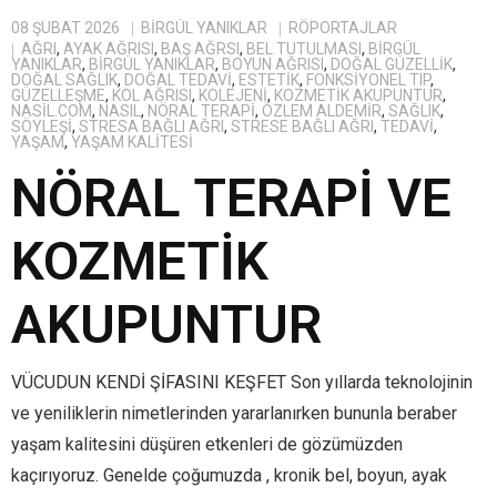
08 ŞUBAT 2026
BIRGÜL YANIKLAR
RÖPORTAJLAR
AĞRI
,
AYAK AĞRISI
,
BAŞ AĞRSI
,
BEL TUTULMASI
,
BİRGÜL
YANIKLAR
,
BIRGÜL YANIKLAR
,
BOYUN AĞRISI
,
DOĞAL GÜZELLIK
,
DOĞAL SAĞLIK
,
DOĞAL TEDAVI
,
ESTETIK
,
FONKSIYONEL TIP
,
GÜZELLEŞME
,
KOL AĞRISI
,
KOLEJENI
,
KOZMETIK AKUPUNTUR
,
NASIL.COM
,
NASIL
,
NÖRAL TERAPİ
,
ÖZLEM ALDEMIR
,
SAĞLIK
,
SÖYLEŞI
,
STRESA BAĞLI AĞRI
,
STRESE BAĞLI AĞRI
,
TEDAVI
,
YAŞAM
,
YAŞAM KALITESI
NÖRAL TERAPİ VE
KOZMETİK
AKUPUNTUR
VÜCUDUN KENDİ ŞİFASINI KEŞFET Son yıllarda teknolojinin
ve yeniliklerin nimetlerinden yararlanırken bununla beraber
yaşam kalitesini düşüren etkenleri de gözümüzden
kaçırıyoruz. Genelde çoğumuzda , kronik bel, boyun, ayak