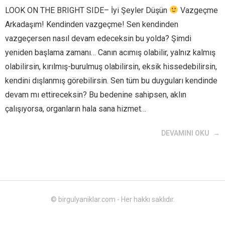
LOOK ON THE BRIGHT SIDE– İyi Şeyler Düşün
Vazgeçme
Arkadaşım! Kendinden vazgeçme! Sen kendinden
vazgeçersen nasıl devam edeceksin bu yolda? Şimdi
yeniden başlama zamanı… Canın acımış olabilir, yalnız kalmış
olabilirsin, kırılmış-burulmuş olabilirsin, eksik hissedebilirsin,
kendini dışlanmış görebilirsin. Sen tüm bu duyguları kendinde
devam mı ettireceksin? Bu bedenine sahipsen, aklın
çalışıyorsa, organların hala sana hizmet…
DEVAMINI OKU
© birgulyaniklar.com - Her hakkı saklıdır.