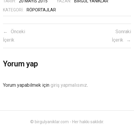
TARIH:
20 MAYIS 2015
YAZAN:
BIRGÜL YANIKLAR
KATEGORI:
RÖPORTAJLAR
Önceki
Sonraki
İçerik
İçerik
Yorum yap
Yorum yapabilmek için
giriş yapmalısınız
.
© birgulyaniklar.com - Her hakkı saklıdır.