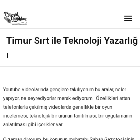
Bana Dair
Timur Sırt ile Teknoloji Yazarlığ
ı
Eğitim Yazılarım
Gezi ve Kültür Yazılarım
Röportajlarım
Youtube videolarında gençlere takılıyorum bu aralar, neler
yapıyor, ne seyrediyorlar merak ediyorum. Özellikleri artan
Destek Olduğum Projeler
telefonlarla çekilmiş videolarda genellikle bir oyun
Yürüttüğüm Projeler
incelemesi, teknolojik bir ürünün tanıtılması, bir uygulamanın
anlatılması gibi içerikler var.
O zaman diyorum, bu konunun muhatabı Sabah Gazetesisinin