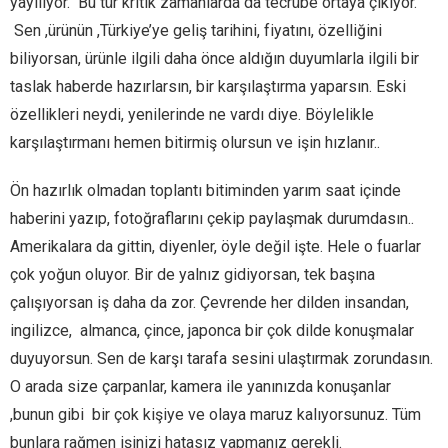
yayılıyor. Bu tür kritik zamanlarda da tecrübe ortaya çıkıyor.
Sen ,ürünün ,Türkiye’ye geliş tarihini, fiyatını, özelliğini
biliyorsan, ürünle ilgili daha önce aldığın duyumlarla ilgili bir
taslak haberde hazırlarsın, bir karşılaştırma yaparsın. Eski
özellikleri neydi, yenilerinde ne vardı diye. Böylelikle
karşılaştırmanı hemen bitirmiş olursun ve işin hızlanır..
Ön hazırlık olmadan toplantı bitiminden yarım saat içinde
haberini yazıp, fotoğraflarını çekip paylaşmak durumdasın..
Amerikalara da gittin, diyenler, öyle değil işte. Hele o fuarlar
çok yoğun oluyor. Bir de yalnız gidiyorsan, tek başına
çalışıyorsan iş daha da zor. Çevrende her dilden insandan,
ingilizce, almanca, çince, japonca bir çok dilde konuşmalar
duyuyorsun. Sen de karşı tarafa sesini ulaştırmak zorundasın.
O arada size çarpanlar, kamera ile yanınızda konuşanlar
,bunun gibi bir çok kişiye ve olaya maruz kalıyorsunuz. Tüm
bunlara rağmen işinizi hatasız yapmanız gerekli.