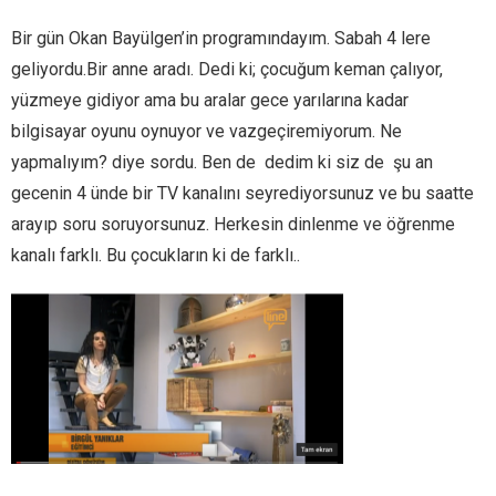
Bir gün Okan Bayülgen’in programındayım. Sabah 4 lere
geliyordu.Bir anne aradı. Dedi ki; çocuğum keman çalıyor,
yüzmeye gidiyor ama bu aralar gece yarılarına kadar
bilgisayar oyunu oynuyor ve vazgeçiremiyorum. Ne
yapmalıyım? diye sordu. Ben de dedim ki siz de şu an
gecenin 4 ünde bir TV kanalını seyrediyorsunuz ve bu saatte
arayıp soru soruyorsunuz. Herkesin dinlenme ve öğrenme
kanalı farklı. Bu çocukların ki de farklı..