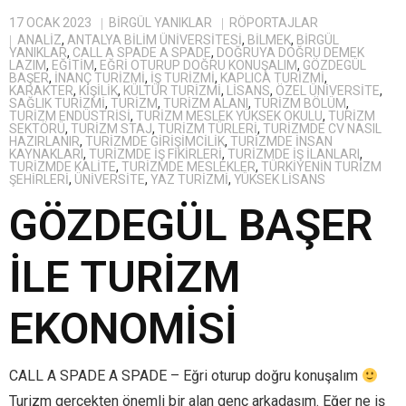
17 OCAK 2023
BIRGÜL YANIKLAR
RÖPORTAJLAR
ANALIZ
,
ANTALYA BILIM ÜNIVERSITESI
,
BILMEK
,
BIRGÜL
YANIKLAR
,
CALL A SPADE A SPADE
,
DOĞRUYA DOĞRU DEMEK
LAZIM
,
EĞITIM
,
EĞRI OTURUP DOĞRU KONUŞALIM
,
GÖZDEGÜL
BAŞER
,
INANÇ TURIZMI
,
IŞ TURIZMI
,
KAPLICA TURIZMI
,
KARAKTER
,
KIŞILIK
,
KÜLTÜR TURIZMI
,
LISANS
,
ÖZEL ÜNIVERSITE
,
SAĞLIK TURIZMI
,
TURIZM
,
TURIZM ALANI
,
TURIZM BÖLÜM
,
TURIZM ENDÜSTRISI
,
TURIZM MESLEK YÜKSEK OKULU
,
TURIZM
SEKTÖRÜ
,
TURIZM STAJ
,
TURIZM TÜRLERI
,
TURIZMDE CV NASIL
HAZIRLANIR
,
TURIZMDE GIRIŞIMCILIK
,
TURIZMDE INSAN
KAYNAKLARI
,
TURIZMDE IŞ FIKIRLERI
,
TURIZMDE IŞ ILANLARI
,
TURIZMDE KALITE
,
TURIZMDE MESLEKLER
,
TÜRKIYENIN TURIZM
ŞEHIRLERI
,
ÜNIVERSITE
,
YAZ TURIZMI
,
YÜKSEK LISANS
GÖZDEGÜL BAŞER
İLE TURİZM
EKONOMİSİ
CALL A SPADE A SPADE – Eğri oturup doğru konuşalım
Turizm gerçekten önemli bir alan genç arkadaşım. Eğer ne iş