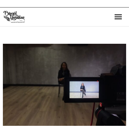
Bana Dair
Eğitim Yazılarım
Gezi ve Kültür Yazılarım
Röportajlarım
Destek Olduğum Projeler
Yürüttüğüm Projeler