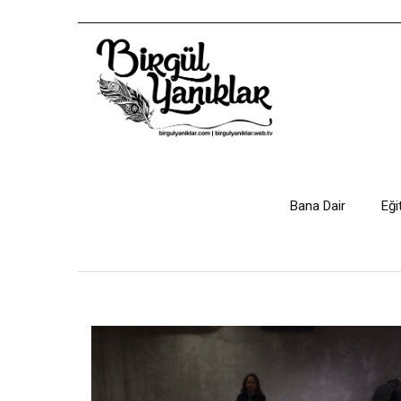
Bana Dair
Eği