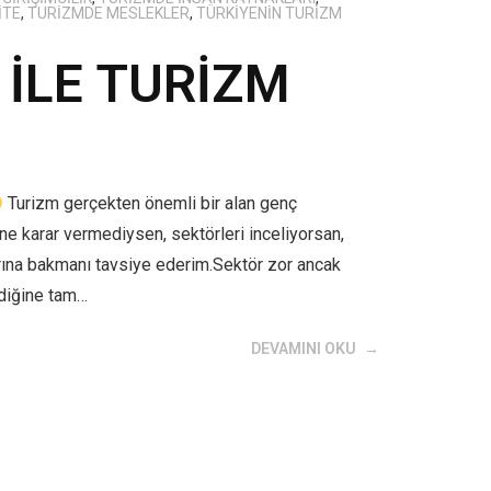
ITE
,
TURIZMDE MESLEKLER
,
TÜRKIYENIN TURIZM
İLE TURİZM
Turizm gerçekten önemli bir alan genç
ne karar vermediysen, sektörleri inceliyorsan,
larına bakmanı tavsiye ederim.Sektör zor ancak
ediğine tam…
DEVAMINI OKU