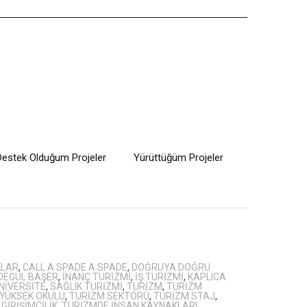
Destek Olduğum Projeler
Yürüttüğüm Projeler
KLAR
,
CALL A SPADE A SPADE
,
DOĞRUYA DOĞRU
DEGÜL BAŞER
,
INANÇ TURIZMI
,
IŞ TURIZMI
,
KAPLICA
NIVERSITE
,
SAĞLIK TURIZMI
,
TURIZM
,
TURIZM
YÜKSEK OKULU
,
TURIZM SEKTÖRÜ
,
TURIZM STAJ
,
GIRIŞIMCILIK
,
TURIZMDE INSAN KAYNAKLARI
,