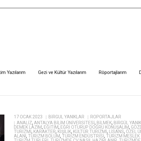
tim Yazılarım
Gezi ve Kültür Yazılarım
Röportajlarım
17 OCAK 2023
BIRGÜL YANIKLAR
RÖPORTAJLAR
ANALIZ
,
ANTALYA BILIM ÜNIVERSITESI
,
BILMEK
,
BIRGÜL YANI
DEMEK LAZIM
,
EĞITIM
,
EĞRI OTURUP DOĞRU KONUŞALIM
,
GÖZ
TURIZMI
,
KARAKTER
,
KIŞILIK
,
KÜLTÜR TURIZMI
,
LISANS
,
ÖZEL Ü
ALANI
,
TURIZM BÖLÜM
,
TURIZM ENDÜSTRISI
,
TURIZM MESLEK 
TURIZM TÜRLERI
,
TURIZMDE CV NASIL HAZIRLANIR
,
TURIZMDE 