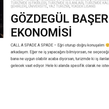
TURIZMDE IŞ FIKIRLERI
,
TURIZMDE IŞ ILANLARI
,
TURIZMDE KAL
ŞEHIRLERI
,
ÜNIVERSITE
,
YAZ TURIZMI
,
YÜKSEK LISANS
GÖZDEGÜL BAŞER 
EKONOMİSİ
CALL A SPADE A SPADE – Eğri oturup doğru konuşalım
arkadaşım. Eğer ne iş yapacağını bilmiyorsan, ne seçeceği
bana ne uygun olabilir acaba diyorsan, turizmde ki iş ilan
gelecek vaat ediyor. Hele ki alanda spesifik olarak ne ist